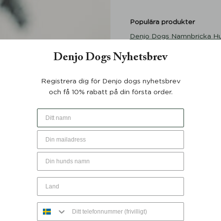
Populära produkter
Denjo Dogs Namnbricka H
med Gravyr
Denjo Dogs Nyhetsbrev
Hundbädd Classic Nest Des
Denjo Dogs
Registrera dig för Denjo dogs nyhetsbrev
Hundmatskål Forest Green
och få 10% rabatt på din första order.
Denjo
Hundbädd Teddy Lounge Tr
Denjo Dogs
Retrieverkoppel Torekov 
Green 210 cm - Denjo Dog
Kundservice
Kontakta oss
Köpvillkor