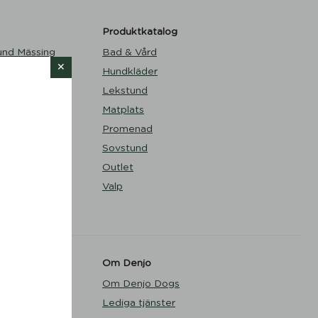
Produktkatalog
und Mässing
Bad & Vård
Hundkläder
ert Green -
Lekstund
Matplats
 - Mateus x
Promenad
Sovstund
ue Taupe -
Outlet
Valp
Shimmer
s
Om Denjo
Om Denjo Dogs
Lediga tjänster