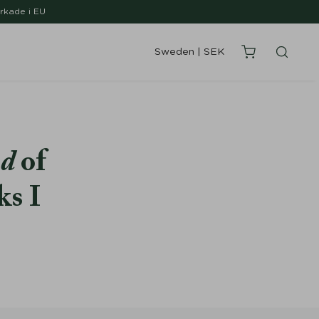
erkade i EU
Sweden
|
SEK
od
of
ks I