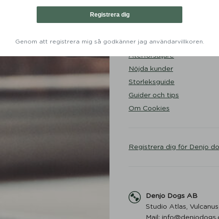
Integritetspolicy
Registrera dig
Byten och returer
Leverans
Genom att registrera mig så godkänner jag användarvillkoren.
FAQ
Återförsäljare
Nöjda kunder
Storleksguide
Guider och tips
Om Cookies
Registrera dig för Denjo d
Denjo Dogs AB
Studio Atlas, Vulcanus
Mail: info@denjodogs