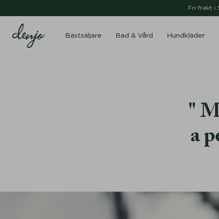
Fri frakt 
Bästsäljare
Bad & Vård
Hundkläder
M
a p