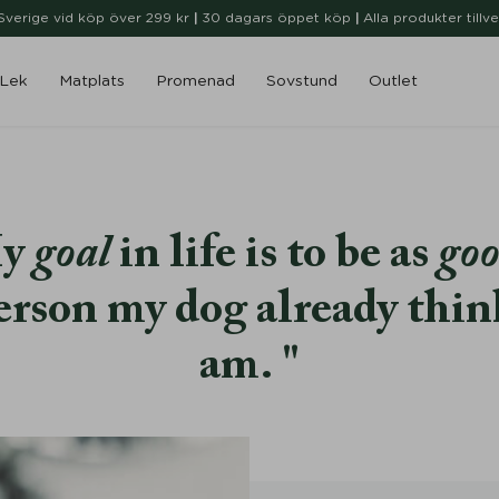
i Sverige vid köp över 299 kr
|
30 dagars öppet köp
|
Alla produkter tillv
Lek
Matplats
Promenad
Sovstund
Outlet
y
goal
in life is to be as
go
erson my dog already thin
am.