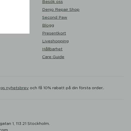
Besök oss
Denjo Repair Shop
Second Paw
Blogg
Presentkort
Liveshopping
Hållbarhet
Care Guide
ogs nyhetsbrev
och få 10% rabatt på din första order..
gatan 1, 113 21 Stockholm.
.com