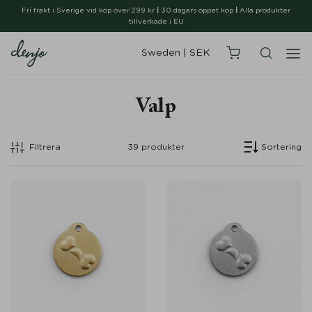
Fri frakt i Sverige vid köp över 299 kr
|
30 dagars öppet köp
|
Alla produkter
tillverkade i EU
Sweden
|
SEK
Valp
Filtrera
39
produkter
Sortering