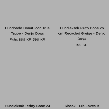
Hundbädd Donut Icon True
Hundleksak Pluto Bone 26
Taupe - Denjo Dogs
cm Recycled Greige - Denjo
Dogs
Från:
899
KR
599
KR
199
KR
Hundleksak Teddy Bone 24
Klosax - Lila Loves It