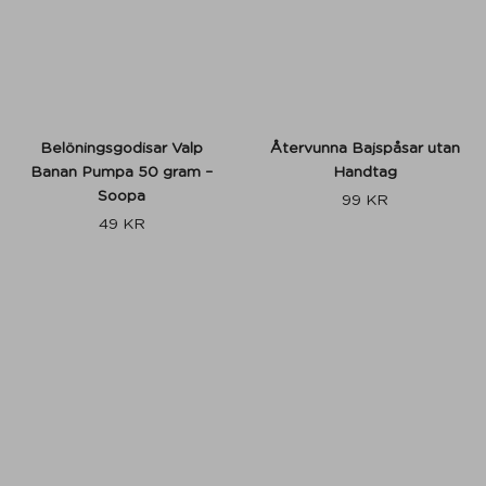
Belöningsgodisar Valp
Återvunna Bajspåsar utan
Banan Pumpa 50 gram –
Handtag
Soopa
99
KR
49
KR