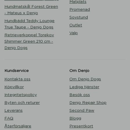
Matplats
Hundmatskål Forest Green
Promenad
- Mateus x Denjo
Sovstund
Hundbädd Teddy Lounge
Outlet
True Taupe - Denjo Dogs
Valp
Retrieverkoppel Torekov
Shimmer Green 210 cm -
Denjo Dogs
Kundservice
Om Denjo
Kontakta oss
Om Denjo Dogs
Köpvillkor
Lediga tjänster
Integritetspolicy
Besök oss
Byten och returer
Denjo Repair Shop
Leverans
Second Paw
FAQ
Blogg
Återförsäljare
Presentkort