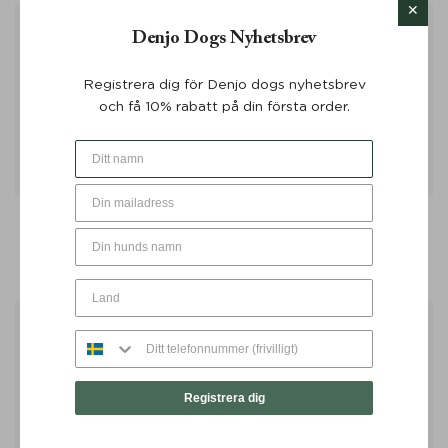
Denjo Dogs Nyhetsbrev
Registrera dig för Denjo dogs nyhetsbrev
och få 10% rabatt på din första order.
Hundsele Signature Go
Hundsele Signature Go
Khakigrön - Denjo Dogs
Senapsgul - Denjo Dogs
Från:
699
KR
Från:
699
KR
Registrera dig