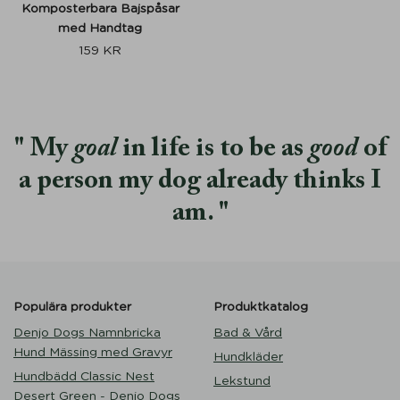
Komposterbara Bajspåsar
med Handtag
159
KR
My
goal
in life is to be as
good
of
a person my dog already thinks I
am.
Populära produkter
Produktkatalog
Denjo Dogs Namnbricka
Bad & Vård
Hund Mässing med Gravyr
Hundkläder
Hundbädd Classic Nest
Lekstund
Desert Green - Denjo Dogs