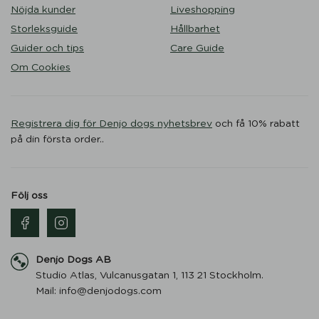
Nöjda kunder
Liveshopping
Storleksguide
Hållbarhet
Guider och tips
Care Guide
Om Cookies
Registrera dig för Denjo dogs nyhetsbrev
och få 10% rabatt
på din första order..
Följ oss
Denjo Dogs AB
Studio Atlas, Vulcanusgatan 1, 113 21 Stockholm.
Mail: info@denjodogs.com