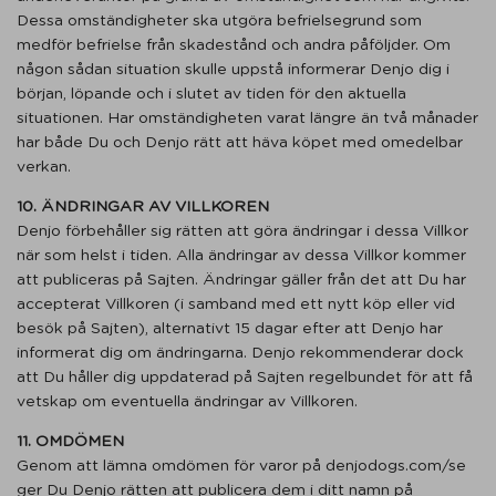
Dessa omständigheter ska utgöra befrielsegrund som
medför befrielse från skadestånd och andra påföljder. Om
någon sådan situation skulle uppstå informerar Denjo dig i
början, löpande och i slutet av tiden för den aktuella
situationen. Har omständigheten varat längre än två månader
har både Du och Denjo rätt att häva köpet med omedelbar
verkan.
10. ÄNDRINGAR AV VILLKOREN
Denjo förbehåller sig rätten att göra ändringar i dessa Villkor
när som helst i tiden. Alla ändringar av dessa Villkor kommer
att publiceras på Sajten. Ändringar gäller från det att Du har
accepterat Villkoren (i samband med ett nytt köp eller vid
besök på Sajten), alternativt 15 dagar efter att Denjo har
informerat dig om ändringarna. Denjo rekommenderar dock
att Du håller dig uppdaterad på Sajten regelbundet för att få
vetskap om eventuella ändringar av Villkoren.
11. OMDÖMEN
Genom att lämna omdömen för varor på denjodogs.com/se
ger Du Denjo rätten att publicera dem i ditt namn på