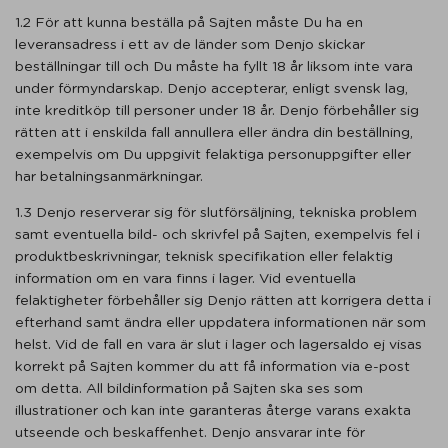
1.2 För att kunna beställa på Sajten måste Du ha en
leveransadress i ett av de länder som Denjo skickar
beställningar till och Du måste ha fyllt 18 år liksom inte vara
under förmyndarskap. Denjo accepterar, enligt svensk lag,
inte kreditköp till personer under 18 år. Denjo förbehåller sig
rätten att i enskilda fall annullera eller ändra din beställning,
exempelvis om Du uppgivit felaktiga personuppgifter eller
har betalningsanmärkningar.
1.3 Denjo reserverar sig för slutförsäljning, tekniska problem
samt eventuella bild- och skrivfel på Sajten, exempelvis fel i
produktbeskrivningar, teknisk specifikation eller felaktig
information om en vara finns i lager. Vid eventuella
felaktigheter förbehåller sig Denjo rätten att korrigera detta i
efterhand samt ändra eller uppdatera informationen när som
helst. Vid de fall en vara är slut i lager och lagersaldo ej visas
korrekt på Sajten kommer du att få information via e-post
om detta. All bildinformation på Sajten ska ses som
illustrationer och kan inte garanteras återge varans exakta
utseende och beskaffenhet. Denjo ansvarar inte för