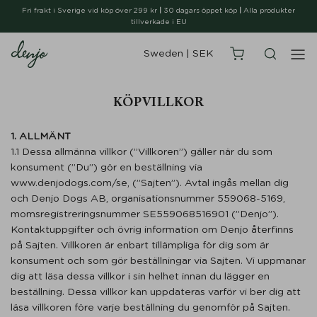
Fri frakt i Sverige vid köp över 299 kr
|
30 dagars öppet köp
|
Alla produkter
tillverkade i EU
Sweden
|
SEK
KÖPVILLKOR
1. ALLMÄNT
1.1 Dessa allmänna villkor (”Villkoren”) gäller när du som
konsument (”Du”) gör en beställning via
www.denjodogs.com/se, (”Sajten”). Avtal ingås mellan dig
och Denjo Dogs AB, organisationsnummer 559068-5169,
momsregistreringsnummer SE559068516901 (”Denjo”).
Kontaktuppgifter och övrig information om Denjo återfinns
på Sajten. Villkoren är enbart tillämpliga för dig som är
konsument och som gör beställningar via Sajten. Vi uppmanar
dig att läsa dessa villkor i sin helhet innan du lägger en
beställning. Dessa villkor kan uppdateras varför vi ber dig att
läsa villkoren före varje beställning du genomför på Sajten.