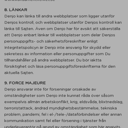
8. LÄNKAR
Denjo kan länka till andra webbplatser som ligger utanför
Denjos kontroll, och webbplatser utanför Denjos kontroll kan
länka till Sajten. Även om Denjo har för avsikt att säkerställa
att Denjo enbart länkar till webbplatser som delar Denjos
personuppgifts- och säkerhetsföreskrifter enligt
Integritetspolicyn är Denjo inte ansvarig för skydd eller
sekretess av information eller personuppgifter som Du
tillhandahåller på andra webbplatser. Du bör iaktta
försiktighet och läsa personuppgiftsföreskrifterna för den
aktuella Sajten.
9. FORCE MAJEURE
Denjo ansvarar inte för förseningar orsakade av
omständigheter som Denjo inte kunnat råda över såsom
exempelvis allmän arbetskonflikt, krig, eldsvåda, blixtnedslag,
terroristattack, ändrad myndighetsbestämmelse, tekniska
problem, pandemi, fel i el-/tele-/dataförbindelser eller annan
kommunikation samt fel eller försening i tjänster från
underleverantör på grund av omständighet som här angivits.