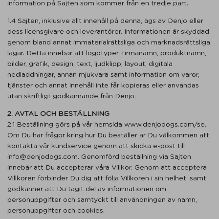
information på Sajten som kommer från en tredje part.
1.4 Sajten, inklusive allt innehåll på denna, ägs av Denjo eller
dess licensgivare och leverantörer. Informationen är skyddad
genom bland annat immaterialrättsliga och marknadsrättsliga
lagar. Detta innebär att logotyper, firmanamn, produktnamn,
bilder, grafik, design, text, ljudklipp, layout, digitala
nedladdningar, annan mjukvara samt information om varor,
tjänster och annat innehåll inte får kopieras eller användas
utan skriftligt godkännande från Denjo.
2. AVTAL OCH BESTÄLLNING
2.1 Beställning görs på vår hemsida www.denjodogs.com/se.
Om Du har frågor kring hur Du beställer är Du välkommen att
kontakta vår kundservice genom att skicka e-post till
info@denjodogs.com. Genomförd beställning via Sajten
innebär att Du accepterar våra Villkor. Genom att acceptera
Villkoren förbinder Du dig att följa Villkoren i sin helhet, samt
godkänner att Du tagit del av informationen om
personuppgifter och samtyckt till användningen av namn,
personuppgifter och cookies.