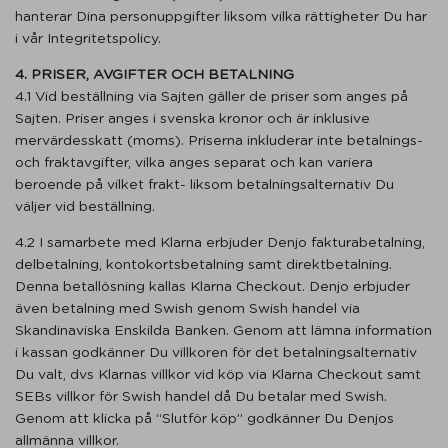
hanterar Dina personuppgifter liksom vilka rättigheter Du har
i vår Integritetspolicy.
4. PRISER, AVGIFTER OCH BETALNING
4.1 Vid beställning via Sajten gäller de priser som anges på
Sajten. Priser anges i svenska kronor och är inklusive
mervärdesskatt (moms). Priserna inkluderar inte betalnings-
och fraktavgifter, vilka anges separat och kan variera
beroende på vilket frakt- liksom betalningsalternativ Du
väljer vid beställning.
4.2 I samarbete med Klarna erbjuder Denjo fakturabetalning,
delbetalning, kontokortsbetalning samt direktbetalning.
Denna betallösning kallas Klarna Checkout. Denjo erbjuder
även betalning med Swish genom Swish handel via
Skandinaviska Enskilda Banken. Genom att lämna information
i kassan godkänner Du villkoren för det betalningsalternativ
Du valt, dvs Klarnas villkor vid köp via Klarna Checkout samt
SEBs villkor för Swish handel då Du betalar med Swish.
Genom att klicka på “Slutför köp” godkänner Du Denjos
allmänna villkor.