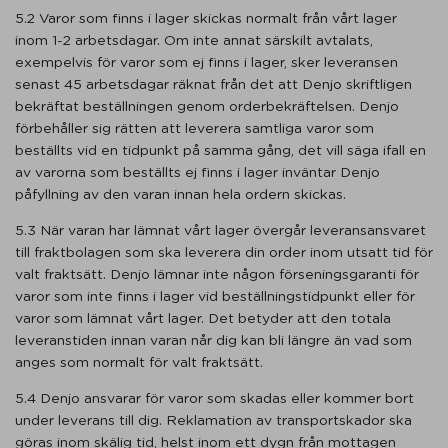
5.2 Varor som finns i lager skickas normalt från vårt lager
inom 1-2 arbetsdagar. Om inte annat särskilt avtalats,
exempelvis för varor som ej finns i lager, sker leveransen
senast 45 arbetsdagar räknat från det att Denjo skriftligen
bekräftat beställningen genom orderbekräftelsen. Denjo
förbehåller sig rätten att leverera samtliga varor som
beställts vid en tidpunkt på samma gång, det vill säga ifall en
av varorna som beställts ej finns i lager inväntar Denjo
påfyllning av den varan innan hela ordern skickas.
5.3 När varan har lämnat vårt lager övergår leveransansvaret
till fraktbolagen som ska leverera din order inom utsatt tid för
valt fraktsätt. Denjo lämnar inte någon förseningsgaranti för
varor som inte finns i lager vid beställningstidpunkt eller för
varor som lämnat vårt lager. Det betyder att den totala
leveranstiden innan varan når dig kan bli längre än vad som
anges som normalt för valt fraktsätt.
5.4 Denjo ansvarar för varor som skadas eller kommer bort
under leverans till dig. Reklamation av transportskador ska
göras inom skälig tid, helst inom ett dygn från mottagen