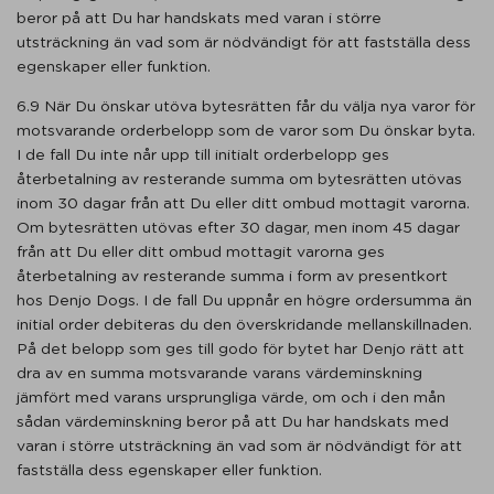
beror på att Du har handskats med varan i större
utsträckning än vad som är nödvändigt för att fastställa dess
egenskaper eller funktion.
6.9 När Du önskar utöva bytesrätten får du välja nya varor för
motsvarande orderbelopp som de varor som Du önskar byta.
I de fall Du inte når upp till initialt orderbelopp ges
återbetalning av resterande summa om bytesrätten utövas
inom 30 dagar från att Du eller ditt ombud mottagit varorna.
Om bytesrätten utövas efter 30 dagar, men inom 45 dagar
från att Du eller ditt ombud mottagit varorna ges
återbetalning av resterande summa i form av presentkort
hos Denjo Dogs. I de fall Du uppnår en högre ordersumma än
initial order debiteras du den överskridande mellanskillnaden.
På det belopp som ges till godo för bytet har Denjo rätt att
dra av en summa motsvarande varans värdeminskning
jämfört med varans ursprungliga värde, om och i den mån
sådan värdeminskning beror på att Du har handskats med
varan i större utsträckning än vad som är nödvändigt för att
fastställa dess egenskaper eller funktion.