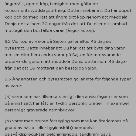
ångerrätt, öppet köp, i enlighet med gällande
konsumentskyddslagstiftning. Detta innebär att Du har öppet
köp och därmed rätt att ångra ditt köp genom att meddela
Denjo detta inom 30 dagar från det att Du eller ditt ombud
mottagit den beställda varan (ångerfristen).
6.2 Vid köp av varor på Sajten gäller alltid 45 dagars
bytesrätt. Detta innebär att Du har rätt att byta dina varor
mot en eller flera andra varor på Sajten för motsvarande
ordervärde genom att meddela Denjo detta inom 45 dagar
från det att Du mottagit den beställda varan.
6.3 Ångerrätten och bytesrätten gäller inte för följande typer
av varor:
(a) varor som har tillverkats enligt dina anvisningar eller som
på annat sätt har fått en tydlig personlig prägel. Till exempel
personligt graverade namnbrickor;
(b) varor med bruten försegling som inte kan återlämnas på
grund av hälso- eller hygienskäl (exempelvis
pälsvårdsprodukter, belöningsgodis, tandkräm osv.);