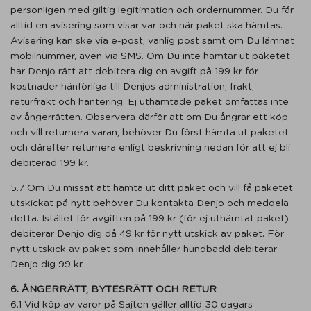
personligen med giltig legitimation och ordernummer. Du får
alltid en avisering som visar var och när paket ska hämtas.
Avisering kan ske via e-post, vanlig post samt om Du lämnat
mobilnummer, även via SMS. Om Du inte hämtar ut paketet
har Denjo rätt att debitera dig en avgift på 199 kr för
kostnader hänförliga till Denjos administration, frakt,
returfrakt och hantering. Ej uthämtade paket omfattas inte
av ångerrätten. Observera därför att om Du ångrar ett köp
och vill returnera varan, behöver Du först hämta ut paketet
och därefter returnera enligt beskrivning nedan för att ej bli
debiterad 199 kr.
5.7 Om Du missat att hämta ut ditt paket och vill få paketet
utskickat på nytt behöver Du kontakta Denjo och meddela
detta. Istället för avgiften på 199 kr (för ej uthämtat paket)
debiterar Denjo dig då 49 kr för nytt utskick av paket. För
nytt utskick av paket som innehåller hundbädd debiterar
Denjo dig 99 kr.
6. ÅNGERRÄTT, BYTESRÄTT OCH RETUR
6.1 Vid köp av varor på Sajten gäller alltid 30 dagars