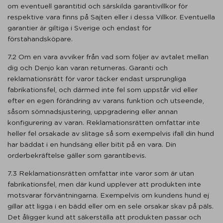
om eventuell garantitid och särskilda garantivillkor för
respektive vara finns på Sajten eller i dessa Villkor. Eventuella
garantier är giltiga i Sverige och endast för
förstahandsköpare.
7.2 Om en vara avviker från vad som följer av avtalet mellan
dig och Denjo kan varan returneras. Garanti och
reklamationsrätt för varor täcker endast ursprungliga
fabrikationsfel, och därmed inte fel som uppstår vid eller
efter en egen förändring av varans funktion och utseende,
såsom sömnadsjustering, uppgradering eller annan
konfigurering av varan. Reklamationsrätten omfattar inte
heller fel orsakade av slitage så som exempelvis ifall din hund
har bäddat i en hundsäng eller bitit på en vara. Din
orderbekräftelse gäller som garantibevis.
7.3 Reklamationsrätten omfattar inte varor som är utan
fabrikationsfel, men där kund upplever att produkten inte
motsvarar förväntningarna. Exempelvis om kundens hund ej
gillar att ligga i en bädd eller om en sele orsakar skav på päls.
Det åligger kund att säkerställa att produkten passar och