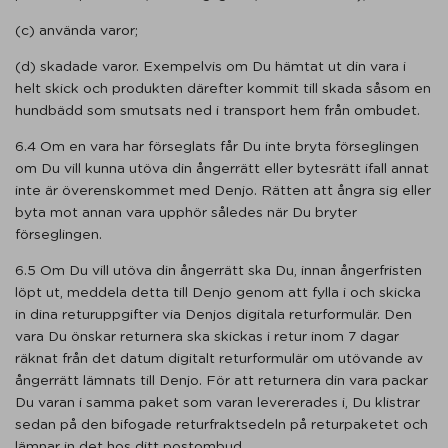
(c) använda varor;
(d) skadade varor. Exempelvis om Du hämtat ut din vara i
helt skick och produkten därefter kommit till skada såsom en
hundbädd som smutsats ned i transport hem från ombudet.
6.4 Om en vara har förseglats får Du inte bryta förseglingen
om Du vill kunna utöva din ångerrätt eller bytesrätt ifall annat
inte är överenskommet med Denjo. Rätten att ångra sig eller
byta mot annan vara upphör således när Du bryter
förseglingen.
6.5 Om Du vill utöva din ångerrätt ska Du, innan ångerfristen
löpt ut, meddela detta till Denjo genom att fylla i och skicka
in dina returuppgifter via Denjos digitala returformulär. Den
vara Du önskar returnera ska skickas i retur inom 7 dagar
räknat från det datum digitalt returformulär om utövande av
ångerrätt lämnats till Denjo. För att returnera din vara packar
Du varan i samma paket som varan levererades i, Du klistrar
sedan på den bifogade returfraktsedeln på returpaketet och
lämnar in det hos ditt postombud.