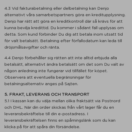
4.3 Vid fakturabetalning eller delbetalning kan Denjo
alternativt våra samarbetspartners göra en kreditupplysning.
Denjo har rätt att göra en kreditkontroll där så krävs för att
kunna bevilja kredittid. Du kommer i sådant fall upplysas om
detta. Som kund förbinder Du dig att betala inom utsatt tid
för valt betalsätt. Betalning efter förfallodatum kan leda till
dröjsmålsavgifter och ränta.
4.4 Denjo förbehåller sig rätten att inte alltid erbjuda alla
betalsätt, alternativt ändra betalsätt om det som Du valt av
någon anledning inte fungerar vid tillfället för köpet.
Observera att eventuella begränsningar för
betalningsalternativ anges på Sajten.
5. FRAKT, LEVERANS OCH TRANSPORT
5.1 I kassan kan du välja mellan olika fraktsätt via Postnord
och DHL. När din order skickas från vårt lager får du en
leveransbekräftelse till din e-postadress. I
leveransbekräftelsen finns en spårningslänk som du kan
klicka på för att spåra din försändelse.