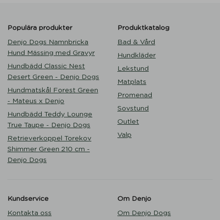
Populära produkter
Produktkatalog
Denjo Dogs Namnbricka
Bad & Vård
Hund Mässing med Gravyr
Hundkläder
Hundbädd Classic Nest
Lekstund
Desert Green - Denjo Dogs
Matplats
Hundmatskål Forest Green
Promenad
- Mateus x Denjo
Sovstund
Hundbädd Teddy Lounge
Outlet
True Taupe - Denjo Dogs
Valp
Retrieverkoppel Torekov
Shimmer Green 210 cm -
Denjo Dogs
Kundservice
Om Denjo
Kontakta oss
Om Denjo Dogs