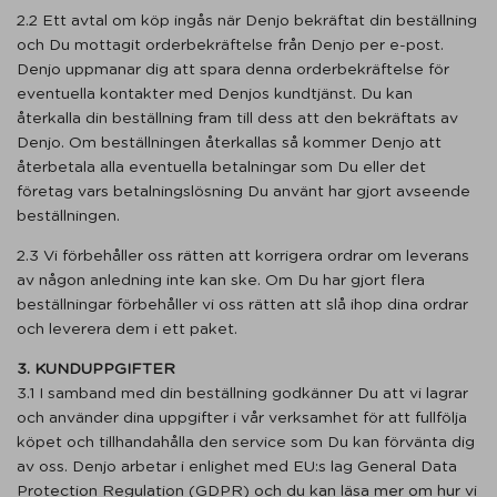
2.2 Ett avtal om köp ingås när Denjo bekräftat din beställning
och Du mottagit orderbekräftelse från Denjo per e-post.
Denjo uppmanar dig att spara denna orderbekräftelse för
eventuella kontakter med Denjos kundtjänst. Du kan
återkalla din beställning fram till dess att den bekräftats av
Denjo. Om beställningen återkallas så kommer Denjo att
återbetala alla eventuella betalningar som Du eller det
företag vars betalningslösning Du använt har gjort avseende
beställningen.
2.3 Vi förbehåller oss rätten att korrigera ordrar om leverans
av någon anledning inte kan ske. Om Du har gjort flera
beställningar förbehåller vi oss rätten att slå ihop dina ordrar
och leverera dem i ett paket.
3. KUNDUPPGIFTER
3.1 I samband med din beställning godkänner Du att vi lagrar
och använder dina uppgifter i vår verksamhet för att fullfölja
köpet och tillhandahålla den service som Du kan förvänta dig
av oss. Denjo arbetar i enlighet med EU:s lag General Data
Protection Regulation (GDPR) och du kan läsa mer om hur vi