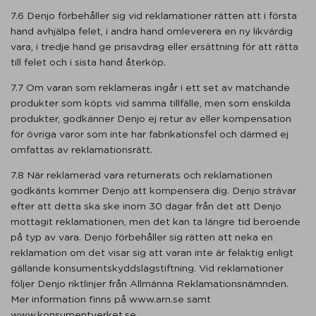
7.6 Denjo förbehåller sig vid reklamationer rätten att i första
hand avhjälpa felet, i andra hand omleverera en ny likvärdig
vara, i tredje hand ge prisavdrag eller ersättning för att rätta
till felet och i sista hand återköp.
7.7 Om varan som reklameras ingår i ett set av matchande
produkter som köpts vid samma tillfälle, men som enskilda
produkter, godkänner Denjo ej retur av eller kompensation
för övriga varor som inte har fabrikationsfel och därmed ej
omfattas av reklamationsrätt.
7.8 När reklamerad vara returnerats och reklamationen
godkänts kommer Denjo att kompensera dig. Denjo strävar
efter att detta ska ske inom 30 dagar från det att Denjo
mottagit reklamationen, men det kan ta längre tid beroende
på typ av vara. Denjo förbehåller sig rätten att neka en
reklamation om det visar sig att varan inte är felaktig enligt
gällande konsumentskyddslagstiftning. Vid reklamationer
följer Denjo riktlinjer från Allmänna Reklamationsnämnden.
Mer information finns på www.arn.se samt
www.konsumentverket.se