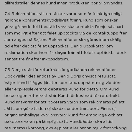
tillfredställer dennes hund innan produkten börjar användas.
7.4 Reklamationsrätten täcker varor som är felaktiga enligt
gällande konsumentskyddslagstiftning. Kund som önskar
göra gällande fel i beställd vara ska kontakta Denjo så snart
som möjligt efter att felet upptäckts via de kontaktuppgifter
som anges på Sajten. Reklamationer ska göras inom skälig
tid efter det att felet upptäckts. Denjo uppskattar om
reklamation sker inom 14 dagar från att felet upptäckts, dock
senast tre år efter inköpsdatum.
7.5 Denjo står för returfrakt för godkända reklamationer.
Dock gäller det endast av Denjo Dogs anvisat retursätt.
Väljer Kund tilläggstjänster som t.ex. upphämtning vid dörr
eller expressleverans debiteras Kund för detta. Om Kund
bokar egen returfrakt står Kund för kostnad för returfrakt.
Kund ansvarar för att paketera varan som reklameras på ett
sätt som gör att den ej skadas under transport. Finns ej
originalemballage kvar ansvarar kund för emballage och att
paketera varan på lämpligt sätt. Hundbäddar ska alltid
returneras i kartong, dvs ej plast eller annan mjuk förpackning.