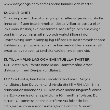
www.denjodogs.com samt i andra kanaler och medier.
12. OGILTIGHET
Om kompetent domstol, myndighet eller skiljenämnd skulle
finna att någon bestämmelse i dessa Villkor är ogiltig eller
icke-verkställbar, ska bestämmelsen i fråga och alla övriga
bestämmelser vara gällande och verkställbara i den
utsträckning som tillämplig lag tillåter. De bestämmelser som
förklarats ogiltiga eller som inte kan verkställas kommer att
ersättas av relevanta juridiska vägledningar och råd.
13. TILLÄMPLIG LAG OCH EVENTUELLA TVISTER
13.1 Tvister ska i första hand lösas i samförstånd efter
diskussion med Denjos kundtjänst.
13.2 Om tvist ej kan lösas i samförstånd med Denjos
kundtjänst kan Du som kund vända dig till ARN (Allmänna
reklamationsnämnden). Du kan även lämna klagomål online
via EU-kommissionens plattform för medling i tvister. Du
hittar EU-kommissionens plattform via följande länk
http://ec.europa.eu/consumers/odr. Lämnar Du in ett