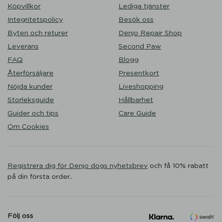
Köpvillkor
Lediga tjänster
Integritetspolicy
Besök oss
Byten och returer
Denjo Repair Shop
Leverans
Second Paw
FAQ
Blogg
Återförsäljare
Presentkort
Nöjda kunder
Liveshopping
Storleksguide
Hållbarhet
Guider och tips
Care Guide
Om Cookies
Registrera dig för Denjo dogs nyhetsbrev
och få 10% rabatt
på din första order..
Följ oss