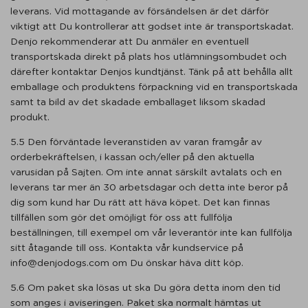
leverans. Vid mottagande av försändelsen är det därför
viktigt att Du kontrollerar att godset inte är transportskadat.
Denjo rekommenderar att Du anmäler en eventuell
transportskada direkt på plats hos utlämningsombudet och
därefter kontaktar Denjos kundtjänst. Tänk på att behålla allt
emballage och produktens förpackning vid en transportskada
samt ta bild av det skadade emballaget liksom skadad
produkt.
5.5 Den förväntade leveranstiden av varan framgår av
orderbekräftelsen, i kassan och/eller på den aktuella
varusidan på Sajten. Om inte annat särskilt avtalats och en
leverans tar mer än 30 arbetsdagar och detta inte beror på
dig som kund har Du rätt att häva köpet. Det kan finnas
tillfällen som gör det omöjligt för oss att fullfölja
beställningen, till exempel om vår leverantör inte kan fullfölja
sitt åtagande till oss. Kontakta vår kundservice på
info@denjodogs.com om Du önskar häva ditt köp.
5.6 Om paket ska lösas ut ska Du göra detta inom den tid
som anges i aviseringen. Paket ska normalt hämtas ut