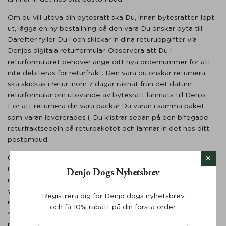
Om du vill utöva din bytesrätt ska Du, innan bytesrätten löpt
ut, lägga en ny beställning på den vara Du önskar byta till.
Därefter fyller Du i och skickar in dina returuppgifter via
Denjos digitala returformulär. Observera att Du i
returformuläret behöver ange ditt nya ordernummer för att
inte debiteras för returfrakt. Den vara du önskar returnera
ska skickas i retur inom 7 dagar räknat från det datum
returformulär om utövande av bytesrätt lämnats till Denjo.
För att returnera din vara packar Du varan i samma paket
som varan levererades i, Du klistrar sedan på den bifogade
returfraktsedeln på returpaketet och lämnar in det hos ditt
postombud.
6.6 Vid utövande av ångerrätten betalar Du returfrakten. Vid
utövande av bytesrätten betalar Denjo returfrakten. För
Denjo Dogs Nyhetsbrev
mindre paket (upp till 2 kg och max 30x20x10 cm i
yttermått) debiterar Denjo dig 59 kr för returfrakt samt
Registrera dig för Denjo dogs nyhetsbrev
returhantering. För mellanstora paket (upp till 4 kg och max
och få 10% rabatt på din första order.
40x30x20 cm i yttermått) debiterar Denjo dig 99 kr för
returfrakt samt returhantering. För större paket (>4 kg