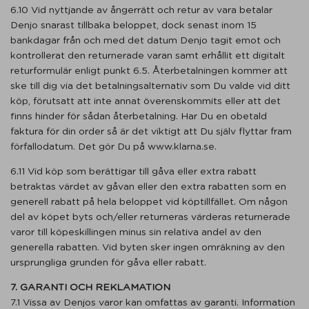
6.10 Vid nyttjande av ångerrätt och retur av vara betalar
Denjo snarast tillbaka beloppet, dock senast inom 15
bankdagar från och med det datum Denjo tagit emot och
kontrollerat den returnerade varan samt erhållit ett digitalt
returformulär enligt punkt 6.5. Återbetalningen kommer att
ske till dig via det betalningsalternativ som Du valde vid ditt
köp, förutsatt att inte annat överenskommits eller att det
finns hinder för sådan återbetalning. Har Du en obetald
faktura för din order så är det viktigt att Du själv flyttar fram
förfallodatum. Det gör Du på www.klarna.se.
6.11 Vid köp som berättigar till gåva eller extra rabatt
betraktas värdet av gåvan eller den extra rabatten som en
generell rabatt på hela beloppet vid köptillfället. Om någon
del av köpet byts och/eller returneras värderas returnerade
varor till köpeskillingen minus sin relativa andel av den
generella rabatten. Vid byten sker ingen omräkning av den
ursprungliga grunden för gåva eller rabatt.
7. GARANTI OCH REKLAMATION
7.1 Vissa av Denjos varor kan omfattas av garanti. Information