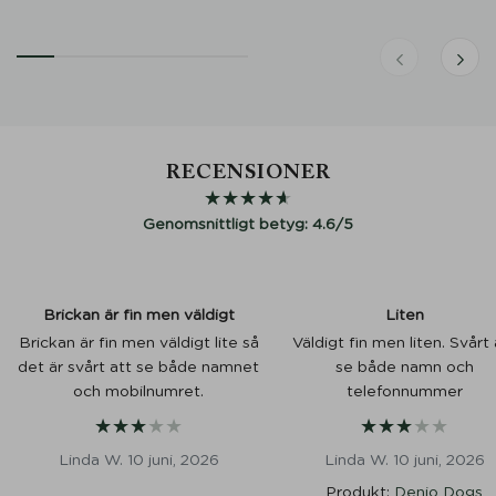
RECENSIONER
★
★
★
★
★
★
★
★
★
★
Genomsnittligt betyg: 4.6/5
Brickan är fin men väldigt
Liten
Brickan är fin men väldigt lite så
Väldigt fin men liten. Svårt 
det är svårt att se både namnet
se både namn och
och mobilnumret.
telefonnummer
★
★
★
★
★
★
★
★
★
★
★
★
★
★
★
★
★
★
★
★
Linda W. 10 juni, 2026
Linda W. 10 juni, 2026
Produkt:
Denjo Dogs