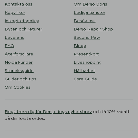
Kontakta oss
Om Denjo Dogs
Köpvillkor
Lediga tjänster
Integritetspolicy
Besök oss
Byten och returer
Denjo Repair Shop
Leverans
Second Paw
FAQ
Blogg
Återförsäljare
Presentkort
Nöjda kunder
Liveshopping
Storleksguide
Hållbarhet
Guider och tips
Care Guide
Om Cookies
Registrera dig för Denjo dogs nyhetsbrev
och få 10% rabatt
på din första order..