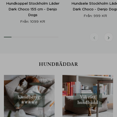
Hundkoppel Stockholm Läder
Hundsele Stockholm Läd
Dark Choco 155 cm - Denjo
Dark Choco - Denjo Dog
Dogs
Från:
999
KR
Från:
1099
KR
HUNDBÄDDAR
Kundbetyg:
Välj rätt
⭐️⭐️⭐️⭐️⭐️
hundbädd