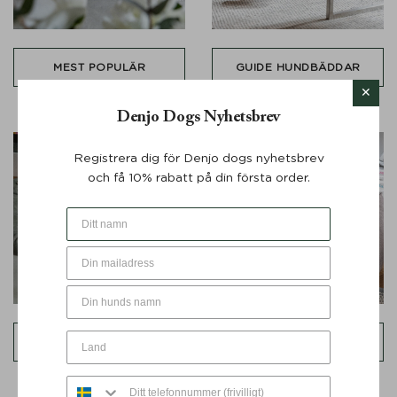
MEST POPULÄR
GUIDE HUNDBÄDDAR
Denjo Dogs Nyhetsbrev
Registrera dig för Denjo dogs nyhetsbrev
och få 10% rabatt på din första order.
Runda
Rektangulära
bäddar
bäddar
DONUT
NEST