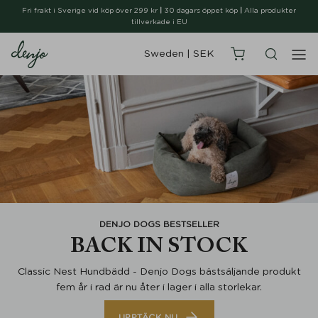
Fri frakt i Sverige vid köp över 299 kr
|
30 dagars öppet köp
|
Alla produkter
tillverkade i EU
Sweden
|
SEK
DENJO DOGS BESTSELLER
BACK IN STOCK
Classic Nest Hundbädd - Denjo Dogs bästsäljande produkt
fem år i rad är nu åter i lager i alla storlekar.
UPPTÄCK NU