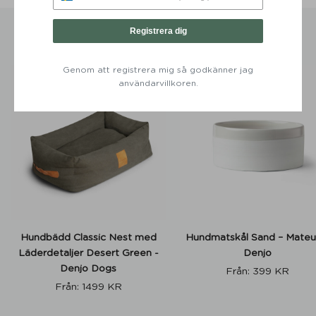
Registrera dig
HOME SELECTION
Genom att registrera mig så godkänner jag
användarvillkoren.
Hundbädd Classic Nest med
Hundmatskål Sand – Mateu
Läderdetaljer Desert Green -
Denjo
Denjo Dogs
Från:
399
KR
Från:
1499
KR