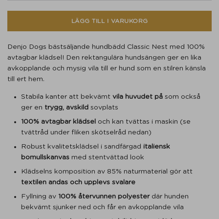
LÄGG TILL I VARUKORG
Denjo Dogs bästsäljande hundbädd Classic Nest med 100%
avtagbar klädsel! Den rektangulära hundsängen ger en lika
avkopplande och mysig vila till er hund som en stilren känsla
till ert hem.
Stabila kanter att bekvämt
vila huvudet på
som också
ger en
trygg, avskild
sovplats
100% avtagbar klädsel
och kan tvättas i maskin (se
tvättråd under fliken skötselråd nedan)
Robust kvalitetsklädsel i sandfärgad
italiensk
bomullskanvas
med stentvättad look
Klädselns komposition av 85% naturmaterial gör att
textilen andas och upplevs svalare
Fyllning av
100% återvunnen polyester
där hunden
bekvämt sjunker ned och får en avkopplande vila