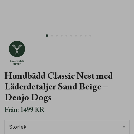
Återvunnet Material
Läder
Avdragbart
Hundbädd Classic Nest med
Läderdetaljer Sand Beige –
Denjo Dogs
Från:
1499
KR