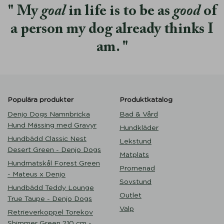
My
goal
in life is to be as
good
of
a person my dog already thinks I
am.
Populära produkter
Produktkatalog
Denjo Dogs Namnbricka
Bad & Vård
Hund Mässing med Gravyr
Hundkläder
Hundbädd Classic Nest
Lekstund
Desert Green - Denjo Dogs
Matplats
Hundmatskål Forest Green
Promenad
- Mateus x Denjo
Sovstund
Hundbädd Teddy Lounge
Outlet
True Taupe - Denjo Dogs
Valp
Retrieverkoppel Torekov
Shimmer Green 210 cm -