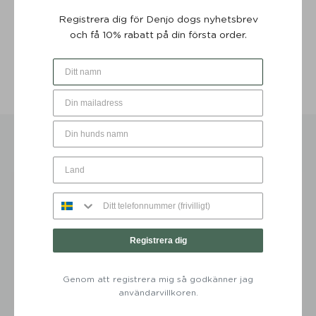
våra
Köpvillkor
Registrera dig för Denjo dogs nyhetsbrev
Storleksguide
och få 10% rabatt på din första order.
Mer information
Skötselråd
DU KANSKE OCKSÅ GILLAR …
Registrera dig
Genom att registrera mig så godkänner jag
användarvillkoren.