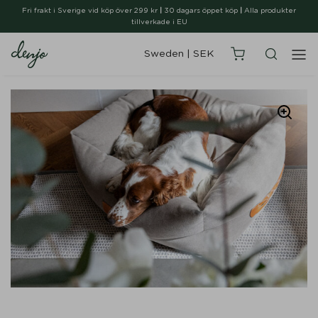
Fri frakt i Sverige vid köp över 299 kr
|
30 dagars öppet köp
|
Alla produkter
tillverkade i EU
Sweden
|
SEK