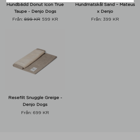
Hundbädd Donut Icon True
Hundmatskål Sand – Mateus
Taupe - Denjo Dogs
x Denjo
Från:
899
KR
599
KR
Från:
399
KR
Resefilt Snuggle Greige -
Denjo Dogs
Från:
699
KR