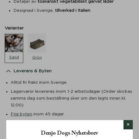
Detaljer av
toskanskt vegetabiliskt garvat läder
Designad i Sverige,
tillverkad i Italien
Varianter
Sand
Grön
Leverans & Byten
Alltid fri frakt inom Sverige
Lagervaror levereras inom 1-2 arbetsdagar (Order skickas
samma dag som beställning sker om den lagts innan kl.
12.00)
Fria byten
inom 45 dagar
Öppet köp 30 dagar
Returer debiteras från 59 SEK i enlighet med
Denjo Dogs Nyhetsbrev