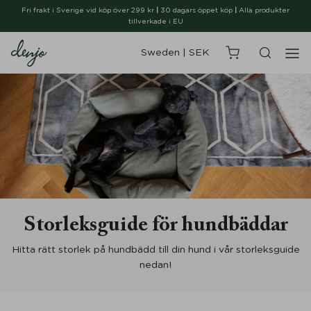
Fri frakt i Sverige vid köp över 299 kr
|
30 dagars öppet köp
|
Alla produkter
tillverkade i EU
Sweden
|
SEK
Storleksguide för hundbäddar
Hitta rätt storlek på hundbädd till din hund i vår storleksguide
nedan!