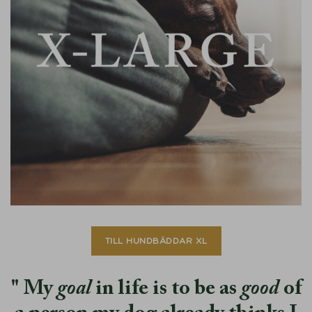
TILL HUNDBÄDDAR XL
My
goal
in life is to be as
good
of