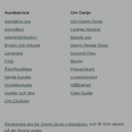
Kundservice
Om Denjo
Kontakta oss
Om Denjo Dogs
Köpvillkor
Lediga tjänster
Integritetspolicy
Besök oss
Byten och returer
Denjo Repair Shop
Leverans
Second Paw
FAQ
Blogg
Återförsäljare
Presentkort
Nöjda kunder
Liveshopping
Storleksguide
Hållbarhet
Guider och tips
Care Guide
Om Cookies
Registrera dig för Denjo dogs nyhetsbrev
och få 10% rabatt
på din första order..