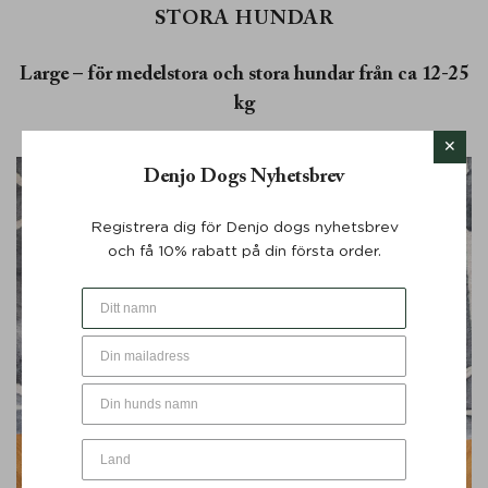
STORA HUNDAR
Large – för medelstora och stora hundar från ca 12-25
kg
Denjo Dogs Nyhetsbrev
Registrera dig för Denjo dogs nyhetsbrev
och få 10% rabatt på din första order.