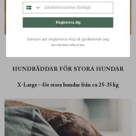
Registrera dig
Genom att registrera mig så godkänner jag
användarvillkoren.
TILL HUNDBÄDDAR L
HUNDBÄDDAR FÖR STORA HUNDAR
X-Large – för stora hundar från ca 25-35 kg