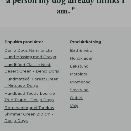
a person my dog already thinks I
am.
Populära produkter
Produktkatalog
Denjo Dogs Namnbricka
Bad & Vård
Hund Mässing med Gravyr
Hundkläder
Hundbädd Classic Nest
Lekstund
Desert Green - Denjo Dogs
Matplats
Hundmatskål Forest Green
Promenad
- Mateus x Denjo
Sovstund
Hundbädd Teddy Lounge
Outlet
True Taupe - Denjo Dogs
Valp
Retrieverkoppel Torekov
Shimmer Green 210 cm -
Denjo Dogs