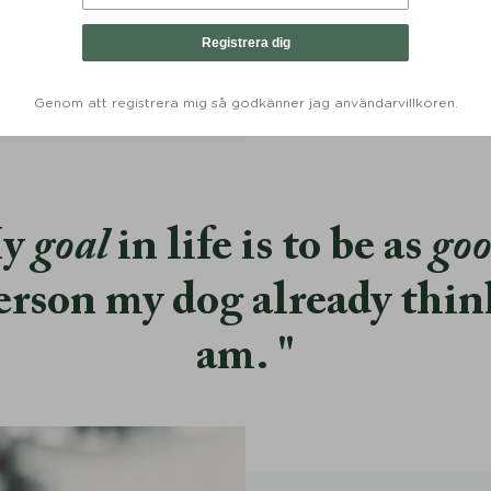
Choco - Denjo Dogs
Denjo Dogs
299
KR
299
KR
Registrera dig
Genom att registrera mig så godkänner jag användarvillkoren.
y
goal
in life is to be as
go
erson my dog already thin
am.