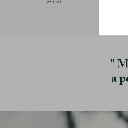
269
KR
M
a p