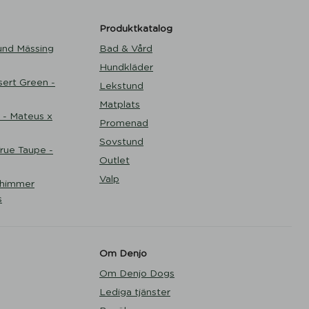
Produktkatalog
und Mässing
Bad & Vård
Hundkläder
ert Green -
Lekstund
Matplats
 - Mateus x
Promenad
Sovstund
ue Taupe -
Outlet
Valp
Shimmer
s
Om Denjo
Om Denjo Dogs
Lediga tjänster