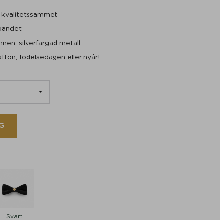
 kvalitetssammet
bandet
nnen, silverfärgad metall
lafton, födelsedagen eller nyår!
G
Svart