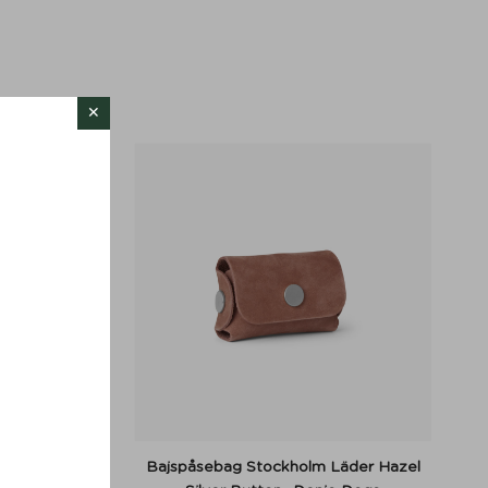
er Hazel -
Bajspåsebag Stockholm Läder Hazel