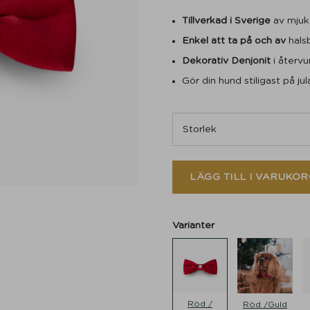
Tillverkad i Sverige
av mjuk
Enkel att ta på och av
hals
Dekorativ Denjonit
i återvu
Gör din hund stiligast på ju
LÄGG TILL I VARUKOR
Varianter
Röd /
Röd /Guld