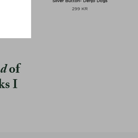
Silver Button- Denjo Dogs
299
KR
od
of
ks I