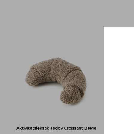
Aktivitetsleksak Teddy Croissant Beige
Bajspås