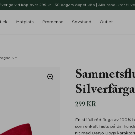
i Sverige vid köp över 299 kr
|
30 dagars öppet köp
|
Alla produkter tillv
Lek
Matplats
Promenad
Sovstund
Outlet
ärgad Nit
Sammetsfl
Silverfärg
299
KR
En stilfull röd fluga av 100
som enkelt fästs på din hund
nit med Denjo Dogs karaktäri