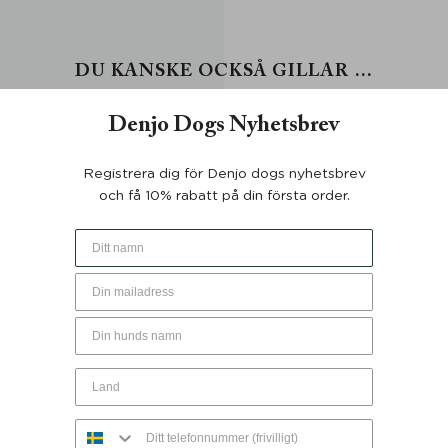
DU KANSKE OCKSÅ GILLAR …
Denjo Dogs Nyhetsbrev
Registrera dig för Denjo dogs nyhetsbrev
och få 10% rabatt på din första order.
ebag Stockholm Läder Dark
Bajspåsebag Stockholm Läd