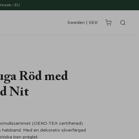
erkade i EU
Sweden
|
SEK
uga Röd med
ad Nit
% bomullssammet (OEKO-TEX certifierad)
s halsband. Med en dekorativ silverfärgad
stiska ben präglat.