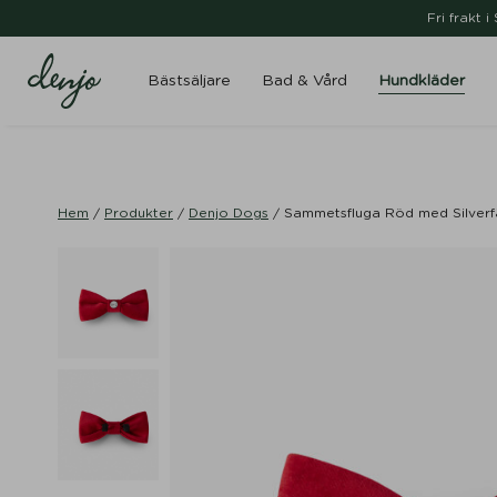
Fri frakt 
Bästsäljare
Bad & Vård
Hundkläder
Hem
/
Produkter
/
Denjo Dogs
/
Sammetsfluga Röd med Silverf