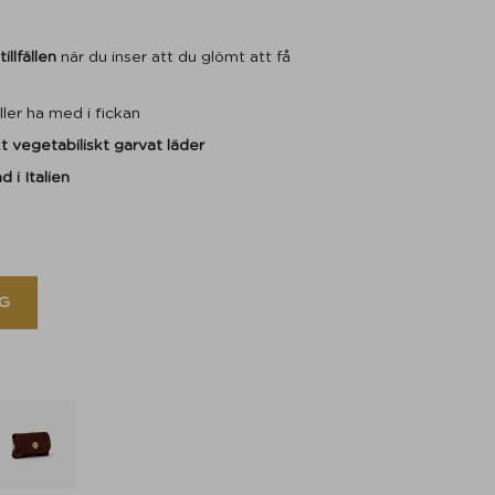
llfällen
när du inser att du glömt att få
ller ha med i fickan
kt vegetabiliskt garvat läder
ad i Italien
G