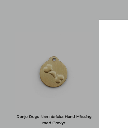
Denjo Dogs Namnbricka Hund Mässing
Hundkop
med Gravyr
1