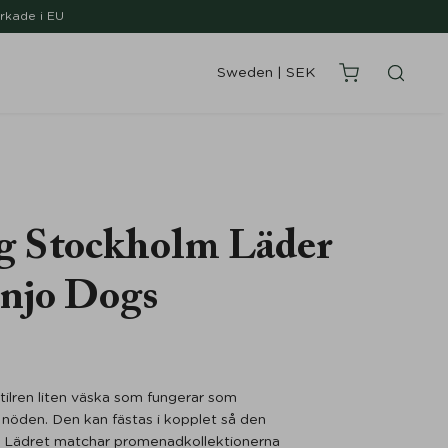
erkade i EU
Sweden
|
SEK
g Stockholm Läder
njo Dogs
tilren liten väska som fungerar som
 nöden. Den kan fästas i kopplet så den
. Lädret matchar promenadkollektionerna