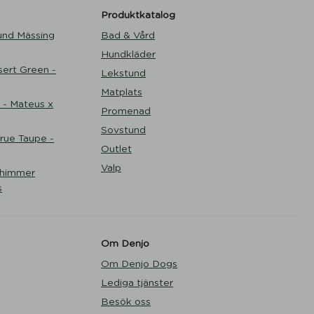
Produktkatalog
und Mässing
Bad & Vård
Hundkläder
ert Green -
Lekstund
Matplats
 - Mateus x
Promenad
Sovstund
ue Taupe -
Outlet
Valp
Shimmer
s
Om Denjo
Om Denjo Dogs
Lediga tjänster
Besök oss