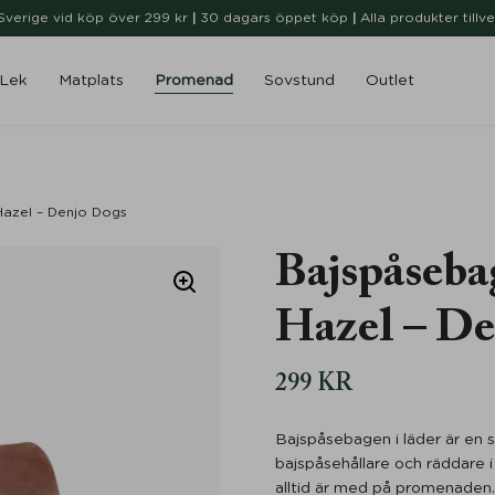
i Sverige vid köp över 299 kr
|
30 dagars öppet köp
|
Alla produkter tillv
Lek
Matplats
Promenad
Sovstund
Outlet
azel – Denjo Dogs
Bajspåseba
Hazel – De
299
KR
Bajspåsebagen i läder är en s
bajspåsehållare och räddare i
alltid är med på promenaden