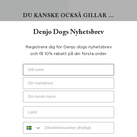
DU KANSKE OCKSÅ GILLAR …
Denjo Dogs Nyhetsbrev
Registrera dig för Denjo dogs nyhetsbrev
och få 10% rabatt på din första order.
pel Stockholm Läder Hazel
Hundkoppel Torekov Rusty
55 cm - Denjo Dogs
Denjo Dogs