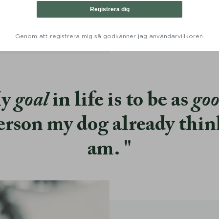
Från:
1099
KR
799
KR
Registrera dig
Genom att registrera mig så godkänner jag användarvillkoren.
y
goal
in life is to be as
go
erson my dog already thin
am.