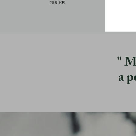
299
KR
M
a p