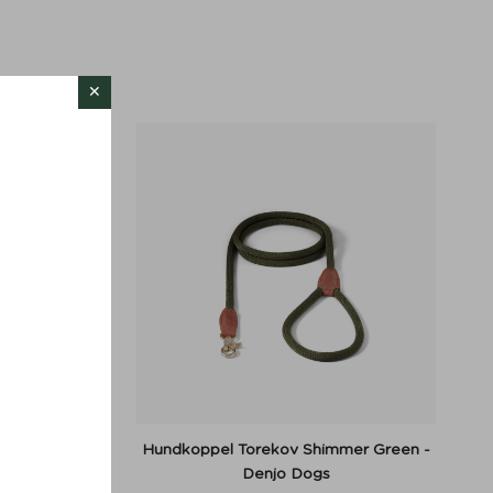
30%
 Bronze -
Hundkoppel Torekov Shimmer Green -
Denjo Dogs