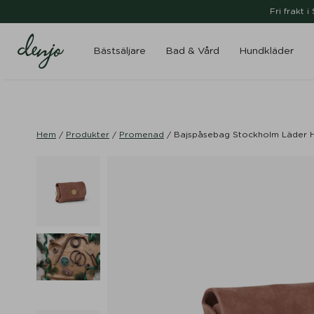
Fri frakt 
Bästsäljare
Bad & Vård
Hundkläder
Hem
/
Produkter
/
Promenad
/
Bajspåsebag Stockholm Läder H