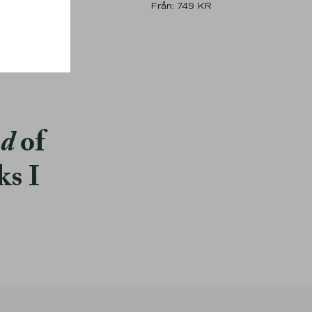
Från:
749
KR
od
of
ks I