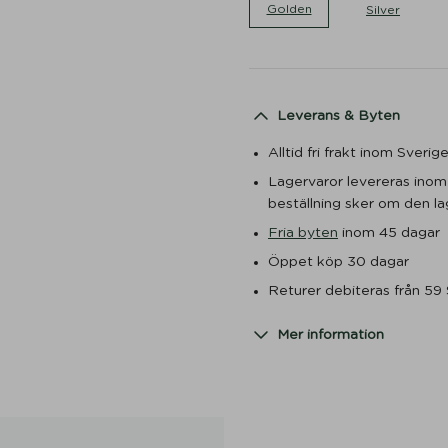
Golden
Silver
Leverans & Byten
Alltid fri frakt inom Sveri
Lagervaror levereras ino
beställning sker om den lag
Fria byten
inom 45 dagar
Öppet köp 30 dagar
Returer debiteras från 59
Mer information