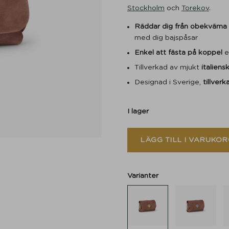
Stockholm
och
Torekov
.
Räddar dig från obekväma ti
med dig bajspåsar
Enkel att fästa på koppel
e
Tillverkad av mjukt
italiens
Designad i Sverige,
tillverk
I lager
LÄGG TILL I VARUKOR
Varianter