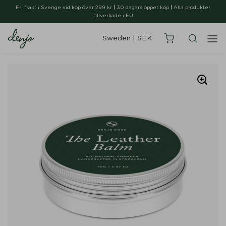
Fri frakt i Sverige vid köp över 299 kr
|
30 dagars öppet köp
|
Alla produkter
tillverkade i EU
Sweden
|
SEK