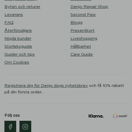
Byten och returer
Denjo Repair Shop
Leverans
Second Paw
FAQ
Blogg
Återförsäljare
Presentkort
Nöjda kunder
Liveshopping
Storleksguide
Hållbarhet
Guider och tips
Care Guide
Om Cookies
Registrera dig för Denjo dogs nyhetsbrev
och få 10% rabatt
på din första order..
Följ oss