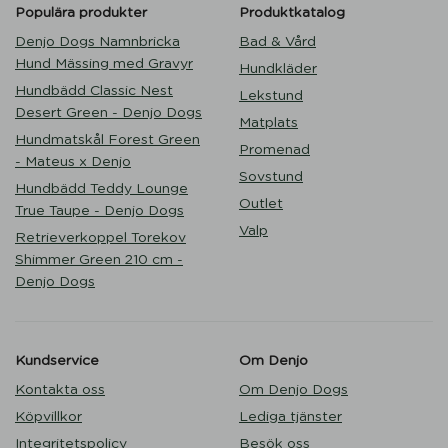
Populära produkter
Produktkatalog
Denjo Dogs Namnbricka
Bad & Vård
Hund Mässing med Gravyr
Hundkläder
Hundbädd Classic Nest
Lekstund
Desert Green - Denjo Dogs
Matplats
Hundmatskål Forest Green
Promenad
- Mateus x Denjo
Sovstund
Hundbädd Teddy Lounge
Outlet
True Taupe - Denjo Dogs
Valp
Retrieverkoppel Torekov
Shimmer Green 210 cm -
Denjo Dogs
Kundservice
Om Denjo
Kontakta oss
Om Denjo Dogs
Köpvillkor
Lediga tjänster
Integritetspolicy
Besök oss