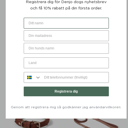
Registrera dig för Denjo dogs nyhetsbrev
och få 10% rabatt på din första order.
50%
Hundhalsband Stockholm
Hundhalsband Torekov
Läder Hazel - Denjo Dogs
Rusty Bronze - Denjo Dogs
Från:
649
KR
Från:
499
KR
Registrera dig
Genom att registrera mig så godkänner jag användarvillkoren.