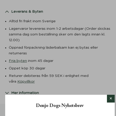
Leverans & Byten
Alltid fri frakt inom Sverige
Lagervaror levereras inom 1-2 arbetsdagar (Order skickas
samma dag som beställning sker om den lagts innan kl.
12.00)
Öppnad förpackning läderbalsam kan ej bytas eller
returneras
Fria byten
inom 45 dagar
Öppet köp 30 dagar
Returer debiteras från 59 SEK i enlighet med
våra
Köpvillkor
Mer information
Denjo Dogs Nyhetsbrev
DU KANSKE OCKSÅ GILLAR …