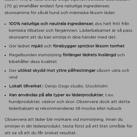
(70 g) innehåller endast fyra naturliga ingredienser,
skonsamma för såväl hund och människa liksom läder.
100% naturliga och neutrala ingredienser,
dvs helt fritt från
kemiska tillsatser och färgämnen. Läderbalsamet är så pass
skonsamt att du kan smörja in dina händer med det.
Gör lädret
mjukt
och
förebygger sprickor liksom torrhet
Regelbunden insmörjning
förlänger lädrets livslängd
och
bibehåller dess kvalitet
Ger
utökat skydd mot yttre påfrestningar
såsom väta och
vind
Lokalt tillverkat
i Denjo Dogs studio, Stockholm
Kan användas på alla typer av läderprodukter
, t.ex.
hundprodukter, väskor och skor. Observera dock att detta
läderbalsam ej rekommenderas till mocka eller nubuck
Observera att läder blir mörkare vid insmörjning. Innan du
smörjer in din läderprodukt, testa först på ett litet område för
att se så att du får önskat resultat.