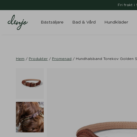
Fri frakt 
Bästsäljare
Bad & Vård
Hundkläder
Hem
/
Produkter
/
Promenad
/
Hundhalsband Torekov Golden S