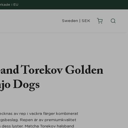
erkade i EU
Sweden
|
SEK
and Torekov Golden
jo Dogs
cknas av rep i vackra färger kombinerat
ngsbeslag. Repen är av premiumkvalitet
m dess lyster. Matcha Torekov halsband