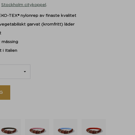
r
Stockholm citykoppel
.
KO-TEX® nylonrep av finaste kvalitet
 vegetabiliskt garvat (kromfritt) läder
t
v
mässing
t i Italien
G