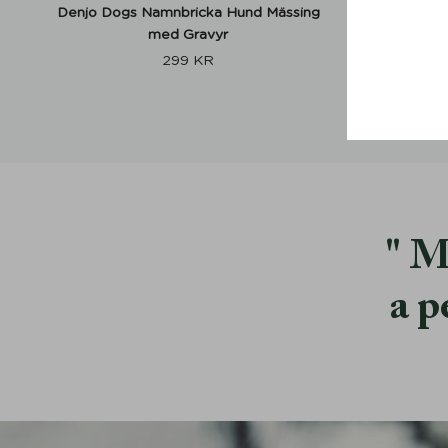
Denjo Dogs Namnbricka Hund Mässing
Hundhalsb
med Gravyr
299
KR
M
a p