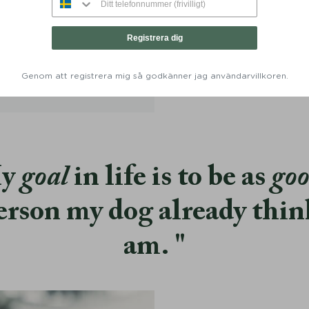
and Stockholm Läder Hazel -
Hundkoppel Stockholm Läd
Denjo Dogs
155 cm - Denjo Do
Registrera dig
Från:
649
KR
Från:
1099
KR
Genom att registrera mig så godkänner jag användarvillkoren.
y
goal
in life is to be as
go
erson my dog already thin
am.