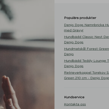
Populära produkter
Denjo Dogs Namnbricka H
med Gravyr
Hundbädd Classic Nest Des
Denjo Dogs
Hundmatskål Forest Green
Denjo
Hundbädd Teddy Lounge Tr
Denjo Dogs
Retrieverkoppel Torekov 
Green 210 cm - Denjo Dog
Kundservice
Kontakta oss