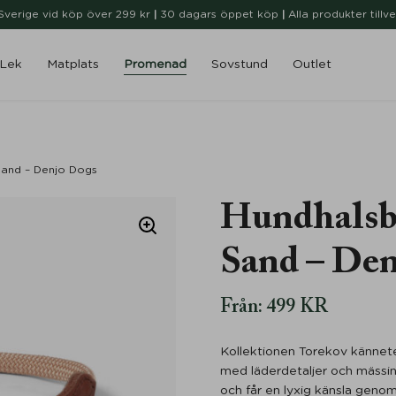
i Sverige vid köp över 299 kr
|
30 dagars öppet köp
|
Alla produkter tillv
Lek
Matplats
Promenad
Sovstund
Outlet
and – Denjo Dogs
Hundhalsb
Sand – Den
Från:
499
KR
Kollektionen Torekov kännete
med läderdetaljer och mässi
och får en lyxig känsla geno