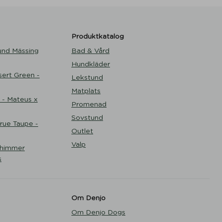
Produktkatalog
und Mässing
Bad & Vård
Hundkläder
ert Green -
Lekstund
Matplats
 - Mateus x
Promenad
Sovstund
ue Taupe -
Outlet
Valp
Shimmer
s
Om Denjo
Om Denjo Dogs