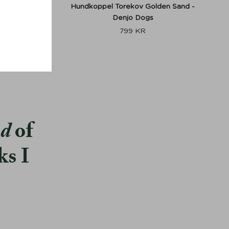
er Hazel
Hundkoppel Torekov Golden Sand -
gs
Denjo Dogs
799
KR
od
of
ks I