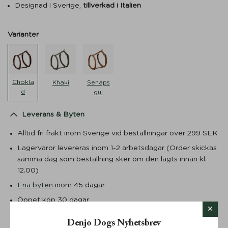
Designad i Sverige,
tillverkad i Italien
Varianter
Chokla
Khaki
Senaps
d
gul
Leverans & Byten
Alltid fri frakt inom Sverige vid beställningar över 299 SEK
Lagervaror levereras inom 1-2 arbetsdagar (Order skickas
samma dag som beställning sker om den lagts innan kl.
12.00)
Fria byten
inom 45 dagar
Öppet köp 30 dagar
Returer debiteras från 59 SEK i enlighet med
Denjo Dogs Nyhetsbrev
våra
Köpvillkor