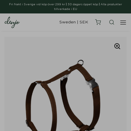
Fri frakt i Sverige vid köp över 299 kr
|
30 dagars öppet köp
|
Alla produkter
tillverkade i EU
Sweden
|
SEK