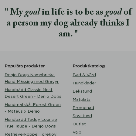
My
goal
in life is to be as
good
of
a person my dog already thinks I
am.
Populära produkter
Produktkatalog
Denjo Dogs Namnbricka
Bad & Vård
Hund Mässing med Gravyr
Hundkläder
Hundbädd Classic Nest
Lekstund
Desert Green - Denjo Dogs
Matplats
Hundmatskål Forest Green
Promenad
- Mateus x Denjo
Sovstund
Hundbädd Teddy Lounge
Outlet
True Taupe - Denjo Dogs
Valp
Retrieverkoppel Torekov