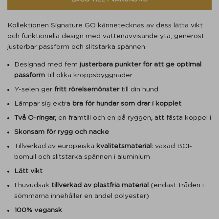
Kollektionen Signature GO kännetecknas av dess lätta vikt
och funktionella design med vattenavvisande yta, generöst
justerbar passform och slitstarka spännen.
Designad med fem
justerbara punkter för att ge optimal
passform
till olika kroppsbyggnader
Y-selen ger
fritt rörelsemönster
till din hund
Lämpar sig extra
bra för hundar som drar i kopplet
Två O-ringar,
en framtill och en på ryggen
,
att fästa koppel i
Skonsam för rygg och nacke
Tillverkad av europeiska
kvalitetsmaterial
: vaxad BCI-
bomull och slitstarka spännen i aluminium
Lätt vikt
I huvudsak
tillverkad av plastfria material
(endast tråden i
sömmarna innehåller en andel polyester)
100% vegansk