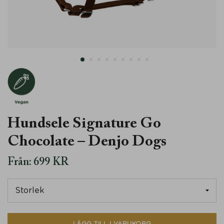
Vegan
Hundsele Signature Go
Chocolate – Denjo Dogs
Från:
699
KR
LÄGG TILL I VARUKORG