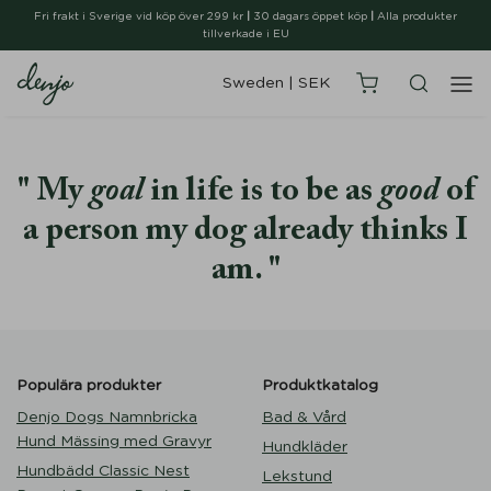
Fri frakt i Sverige vid köp över 299 kr
|
30 dagars öppet köp
|
Alla produkter
tillverkade i EU
Sweden
|
SEK
My
goal
in life is to be as
good
of
a person my dog already thinks I
am.
Populära produkter
Produktkatalog
Denjo Dogs Namnbricka
Bad & Vård
Hund Mässing med Gravyr
Hundkläder
Hundbädd Classic Nest
Lekstund