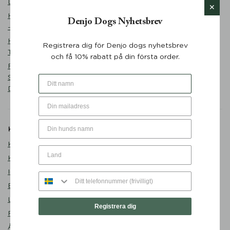
Desert Green - Denjo Dogs
Matplats
Hundmatskål Forest Green
Denjo Dogs Nyhetsbrev
Promenad
- Mateus x Denjo
Sovstund
Hundbädd Teddy Lounge
Registrera dig för Denjo dogs nyhetsbrev
Outlet
True Taupe - Denjo Dogs
och få 10% rabatt på din första order.
Valp
Retrieverkoppel Torekov
Shimmer Green 210 cm -
Denjo Dogs
Kundservice
Om Denjo
Kontakta oss
Om Denjo Dogs
Köpvillkor
Lediga tjänster
Integritetspolicy
Besök oss
Byten och returer
Denjo Repair Shop
Leverans
Second Paw
Registrera dig
FAQ
Blogg
Återförsäljare
Presentkort