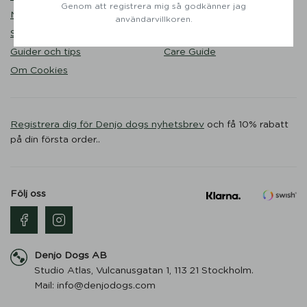
Genom att registrera mig så godkänner jag
Nöjda kunder
Liveshopping
användarvillkoren.
Storleksguide
Hållbarhet
Guider och tips
Care Guide
Om Cookies
Registrera dig för Denjo dogs nyhetsbrev
och få 10% rabatt
på din första order..
Följ oss
Denjo Dogs AB
Studio Atlas, Vulcanusgatan 1, 113 21 Stockholm.
Mail: info@denjodogs.com