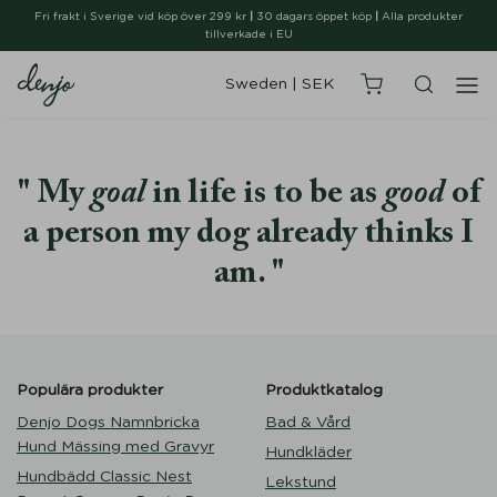
Fri frakt i Sverige vid köp över 299 kr
|
30 dagars öppet köp
|
Alla produkter
tillverkade i EU
Sweden
|
SEK
My
goal
in life is to be as
good
of
a person my dog already thinks I
am.
Populära produkter
Produktkatalog
Denjo Dogs Namnbricka
Bad & Vård
Hund Mässing med Gravyr
Hundkläder
Hundbädd Classic Nest
Lekstund