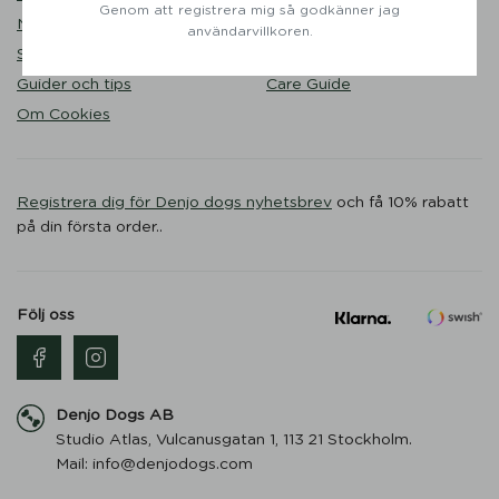
Genom att registrera mig så godkänner jag
Nöjda kunder
Liveshopping
användarvillkoren.
Storleksguide
Hållbarhet
Guider och tips
Care Guide
Om Cookies
Registrera dig för Denjo dogs nyhetsbrev
och få 10% rabatt
på din första order..
Följ oss
Denjo Dogs AB
Studio Atlas, Vulcanusgatan 1, 113 21 Stockholm.
Mail: info@denjodogs.com