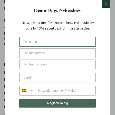
Desert Green - Denjo Dogs
Matplats
Hundmatskål Forest Green
Denjo Dogs Nyhetsbrev
Promenad
- Mateus x Denjo
Sovstund
Hundbädd Teddy Lounge
Registrera dig för Denjo dogs nyhetsbrev
Outlet
True Taupe - Denjo Dogs
och få 10% rabatt på din första order.
Valp
Retrieverkoppel Torekov
Shimmer Green 210 cm -
Denjo Dogs
Kundservice
Om Denjo
Kontakta oss
Om Denjo Dogs
Köpvillkor
Lediga tjänster
Integritetspolicy
Besök oss
Byten och returer
Denjo Repair Shop
Leverans
Second Paw
Registrera dig
FAQ
Blogg
Återförsäljare
Presentkort