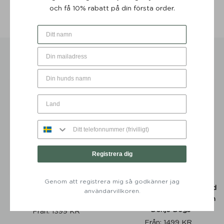
och få 10% rabatt på din första order.
Mer information
DU KANSKE OCKSÅ GILLAR …
Registrera dig
Genom att registrera mig så godkänner jag
Hundbädd Classic Nest
Hundbädd Classic Nest med
användarvillkoren.
Desert Green - Denjo Dogs
Läderdetaljer Desert Green
- Denjo Dogs
Från:
1399
KR
Från:
1499
KR