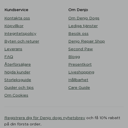
Kundservice
Om Denjo
Kontakta oss
Om Denjo Dogs
Köpvillkor
Lediga tjänster
Integritetspolicy
Besök oss
Byten och returer
Denjo Repair Shop
Leverans
Second Paw
FAQ
Blogg
Återförsäljare
Presentkort
Nöjda kunder
Liveshopping
Storleksguide
Hållbarhet
Guider och tips
Care Guide
Om Cookies
Registrera dig för Denjo dogs nyhetsbrev
och få 10% rabatt
på din första order..