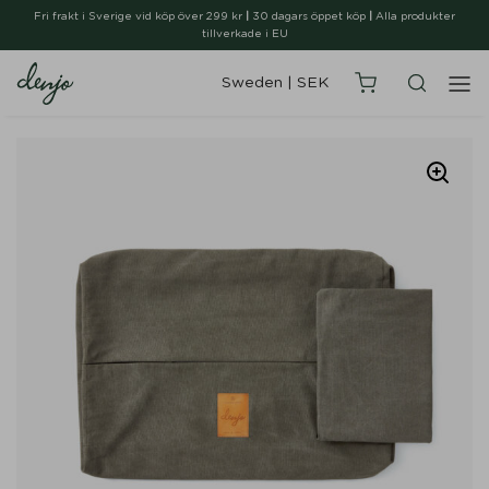
Fri frakt i Sverige vid köp över 299 kr
|
30 dagars öppet köp
|
Alla produkter
tillverkade i EU
Sweden
|
SEK