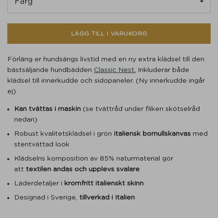
LÄGG TILL I VARUKORG
Förläng er hundsängs livstid med en ny extra klädsel till den
bästsäljande hundbädden
Classic Nest.
Inkluderar både
klädsel till innerkudde och sidopaneler. (Ny innerkudde ingår
ej)
Kan tvättas i maskin
(se tvättråd under fliken skötselråd
nedan)
Robust kvalitetsklädsel i grön
italiensk bomullskanvas
med
stentvättad look
Klädselns komposition av 85% naturmaterial gör
att
textilen andas och upplevs svalare
Läderdetaljer i
kromfritt italienskt skinn
Designad i Sverige,
tillverkad i Italien