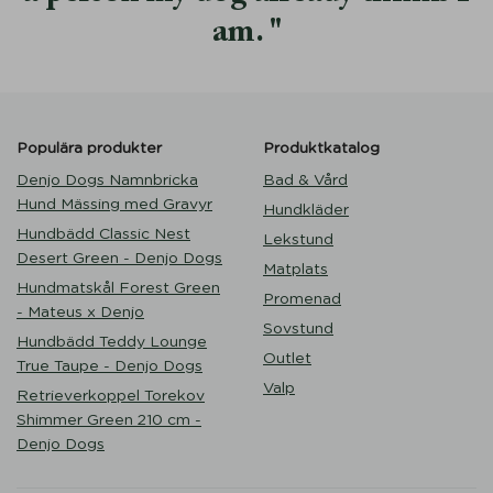
am.
Populära produkter
Produktkatalog
Denjo Dogs Namnbricka
Bad & Vård
Hund Mässing med Gravyr
Hundkläder
Hundbädd Classic Nest
Lekstund
Desert Green - Denjo Dogs
Matplats
Hundmatskål Forest Green
Promenad
- Mateus x Denjo
Sovstund
Hundbädd Teddy Lounge
Outlet
True Taupe - Denjo Dogs
Valp
Retrieverkoppel Torekov
Shimmer Green 210 cm -
Denjo Dogs