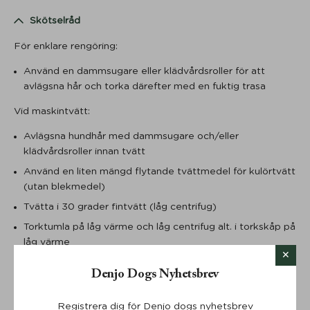
Skötselråd
För enklare rengöring:
Använd en dammsugare eller klädvårdsroller för att
avlägsna hår och torka därefter med en fuktig trasa
Vid maskintvätt:
Avlägsna hundhår med dammsugare och/eller
klädvårdsroller innan tvätt
Använd en liten mängd flytande tvättmedel för kulörtvätt
(utan blekmedel)
Tvätta i 30 grader fintvätt (låg centrifug)
Torktumla på låg värme och låg centrifug alt. i torkskåp på
låg värme
Använd tennisbollar vid torktumling
Denjo Dogs Nyhetsbrev
Använd ej blekmedel eller sköljmedel
Vid tvätt av klädseln till innerkudde – låt hängtorka
Registrera dig för Denjo dogs nyhetsbrev