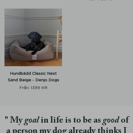
Hundbädd Classic Nest
Sand Beige - Denjo Dogs
Från:
1399
KR
My
goal
in life is to be as
good
of
a person my dog already thinks I