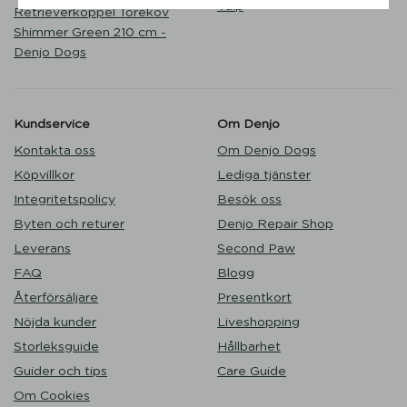
Valp
Retrieverkoppel Torekov
Shimmer Green 210 cm -
Denjo Dogs
Kundservice
Om Denjo
Kontakta oss
Om Denjo Dogs
Köpvillkor
Lediga tjänster
Integritetspolicy
Besök oss
Byten och returer
Denjo Repair Shop
Leverans
Second Paw
FAQ
Blogg
Återförsäljare
Presentkort
Nöjda kunder
Liveshopping
Storleksguide
Hållbarhet
Guider och tips
Care Guide
Om Cookies