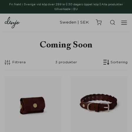
Fri frakt i Sverige vid köp över 299 kr
|
30 dagars öppet köp
|
Alla produkter
tillverkade i EU
Sweden
|
SEK
Coming Soon
Filtrera
3
produkter
Sortering