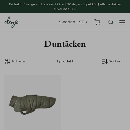
Fri frakt i Sverige vid köp över 299 kr
|
30 dagars öppet köp
|
Alla produkter
tillverkade i EU
Sweden
|
SEK
Duntäcken
Filtrera
1
produkt
Sortering