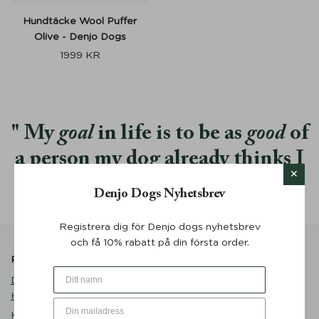
Hundtäcke Wool Puffer
Olive - Denjo Dogs
1999
KR
My
goal
in life is to be as
good
of
a person my dog already thinks I
am.
Denjo Dogs Nyhetsbrev
Registrera dig för Denjo dogs nyhetsbrev
och få 10% rabatt på din första order.
Populära produkter
Produktkatalog
Denjo Dogs Namnbricka
Bad & Vård
Hund Mässing med Gravyr
Hundkläder
Hundbädd Classic Nest
Lekstund