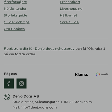
Återförsäljare
Presentkort
Nöjda kunder
Liveshopping
Storleksguide
Hållbarhet
Guider och tips
Care Guide
Om Cookies
Registrera dig för Denjo dogs nyhetsbrev
och få 10% rabatt
på din första order..
Följ oss
Denjo Dogs AB
Studio Atlas, Vulcanusgatan 1, 113 21 Stockholm.
Mail: info@denjodogs.com