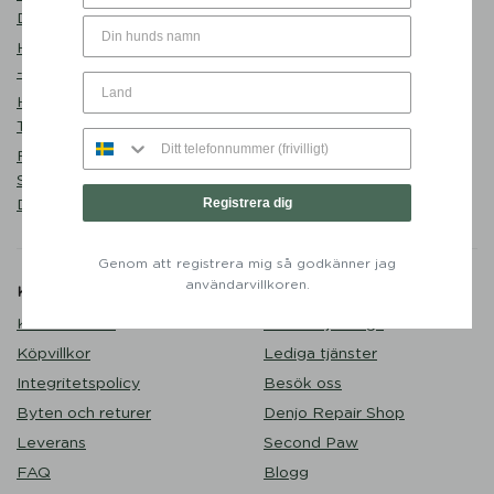
Desert Green - Denjo Dogs
Matplats
Hundmatskål Forest Green
Promenad
- Mateus x Denjo
Sovstund
Hundbädd Teddy Lounge
Outlet
True Taupe - Denjo Dogs
Valp
Retrieverkoppel Torekov
Shimmer Green 210 cm -
Registrera dig
Denjo Dogs
Genom att registrera mig så godkänner jag
användarvillkoren.
Kundservice
Om Denjo
Kontakta oss
Om Denjo Dogs
Köpvillkor
Lediga tjänster
Integritetspolicy
Besök oss
Byten och returer
Denjo Repair Shop
Leverans
Second Paw
FAQ
Blogg