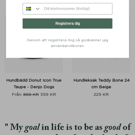
Från:
650
KR
488
KR
Registrera dig
Genom att registrera mig så godkänner jag
användarvillkoren.
Hundbädd Donut Icon True
Hundleksak Teddy Bone 24
Taupe - Denjo Dogs
cm Beige
Från:
899
KR
599
KR
229
KR
My
goal
in life is to be as
good
of