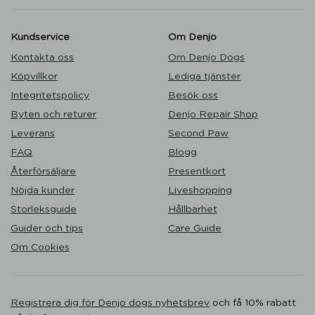
Kundservice
Om Denjo
Kontakta oss
Om Denjo Dogs
Köpvillkor
Lediga tjänster
Integritetspolicy
Besök oss
Byten och returer
Denjo Repair Shop
Leverans
Second Paw
FAQ
Blogg
Återförsäljare
Presentkort
Nöjda kunder
Liveshopping
Storleksguide
Hållbarhet
Guider och tips
Care Guide
Om Cookies
Registrera dig för Denjo dogs nyhetsbrev
och få 10% rabatt