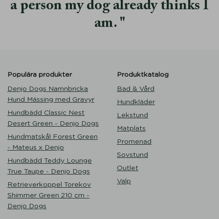
a person my dog already thinks I
am.
Populära produkter
Produktkatalog
Denjo Dogs Namnbricka
Bad & Vård
Hund Mässing med Gravyr
Hundkläder
Hundbädd Classic Nest
Lekstund
Desert Green - Denjo Dogs
Matplats
Hundmatskål Forest Green
Promenad
- Mateus x Denjo
Sovstund
Hundbädd Teddy Lounge
Outlet
True Taupe - Denjo Dogs
Valp
Retrieverkoppel Torekov
Shimmer Green 210 cm -
Denjo Dogs