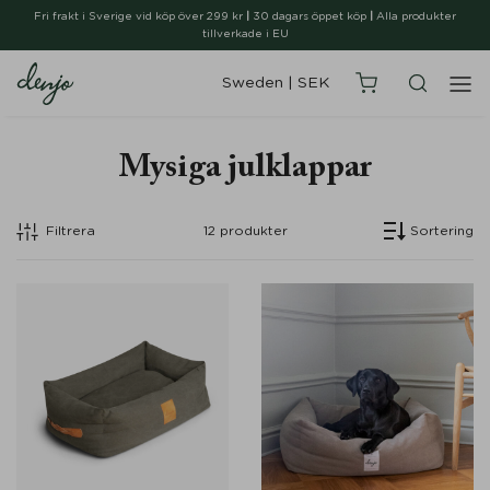
Fri frakt i Sverige vid köp över 299 kr
|
30 dagars öppet köp
|
Alla produkter
tillverkade i EU
Sweden
|
SEK
Mysiga julklappar
Filtrera
12
produkter
Sortering