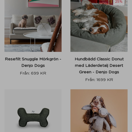
25%
Resefilt Snuggle Mörkgrön -
Hundbädd Classic Donut
Denjo Dogs
med Läderdetalj Desert
Green - Denjo Dogs
Från:
699
KR
Från:
1699
KR