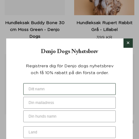
Hundleksak Buddy Bone 30
Hundleksak Rupert Rabbit
cm Moss Green - Denjo
Grå - Lillabel
Dogs
399
KR
269
KR
Denjo Dogs Nyhetsbrev
25%
Registrera dig för Denjo dogs nyhetsbrev
och få 10% rabatt på din första order.
Aktivitetsleksak Teddy
Hundbädd Donut Icon med
Croissant Beige
Läderdetalj True Taupe -
Denjo Dogs
269
KR