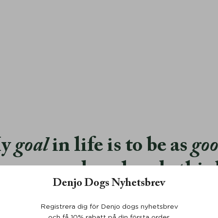
y
goal
in life is to be as
go
erson my dog already thin
Denjo Dogs Nyhetsbrev
am.
Registrera dig för Denjo dogs nyhetsbrev
och få 10% rabatt på din första order.