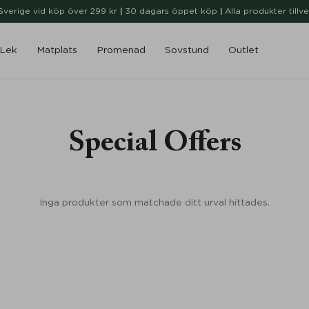
i Sverige vid köp över 299 kr
|
30 dagars öppet köp
|
Alla produkter tillv
Lek
Matplats
Promenad
Sovstund
Outlet
Special Offers
Inga produkter som matchade ditt urval hittades.