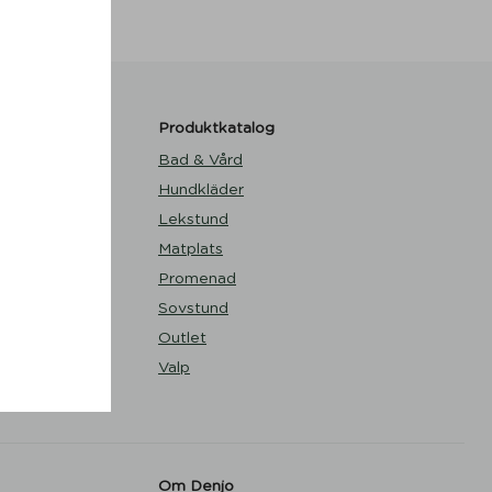
Produktkatalog
und Mässing
Bad & Vård
Hundkläder
ert Green -
Lekstund
Matplats
 - Mateus x
Promenad
Sovstund
ue Taupe -
Outlet
Valp
Shimmer
s
Om Denjo