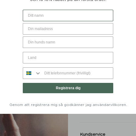
Populära produkter
Denjo Dogs Namnbricka H
med Gravyr
Hundbädd Classic Nest Des
Denjo Dogs
Hundmatskål Forest Green
Denjo
Registrera dig
Hundbädd Teddy Lounge Tr
Denjo Dogs
Retrieverkoppel Torekov 
Genom att registrera mig så godkänner jag användarvillkoren.
Green 210 cm - Denjo Dog
Kundservice