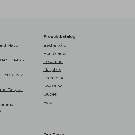
Produktkatalog
und Mässing
Bad & Vård
Hundkläder
ert Green -
Lekstund
Matplats
 - Mateus x
Promenad
Sovstund
ue Taupe -
Outlet
Valp
Shimmer
s
Om Denjo