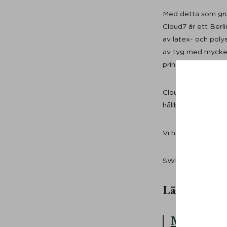
Med detta som gru
Cloud7 är ett Berl
av latex- och polye
av tyg med mycket
principer. Överdra
Cloud7s bäddar ger
hållbar och tidlös i
Vi hoppas att du o
SWEET DREAMS.
Läs mer:
Möt Cloud7s