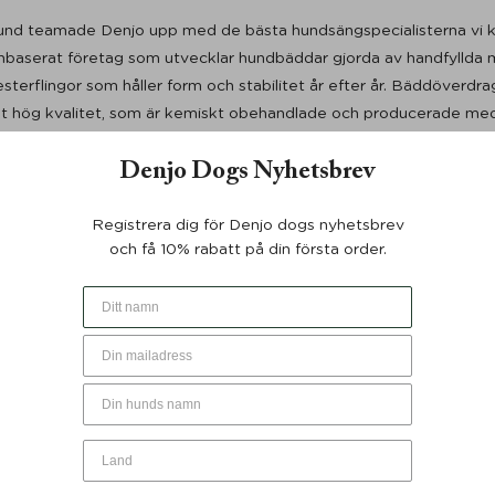
nd teamade Denjo upp med de bästa hundsängspecialisterna vi ku
inbaserat företag som utvecklar hundbäddar gjorda av handfyllda 
sterflingor som håller form och stabilitet år efter år. Bäddöverdra
 hög kvalitet, som är kemiskt obehandlade och producerade med 
gen är också avtagbara och tvättbara.
Denjo Dogs Nyhetsbrev
 alltså inte bara hunden en superbekväm plats att vila på, de bid
Registrera dig för Denjo dogs nyhetsbrev
nredning.
och få 10% rabatt på din första order.
ch din hundvän hittar en bädd ni båda kommer att älska under mån
 grundare Petra Jungebluth (english)