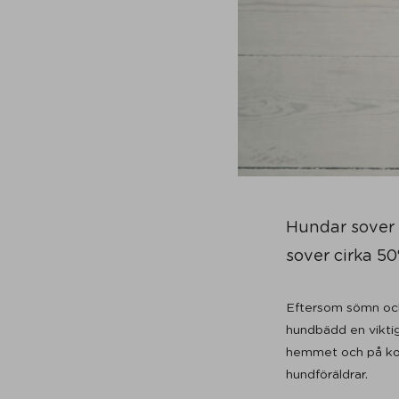
Hundar sover 
sover cirka 50
Eftersom sömn och 
hundbädd en viktig
hemmet och på kont
hundföräldrar.