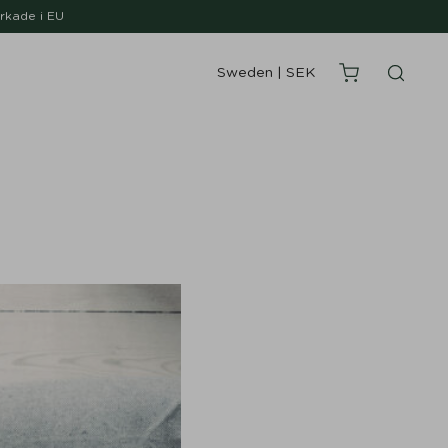
erkade i EU
Sweden
|
SEK