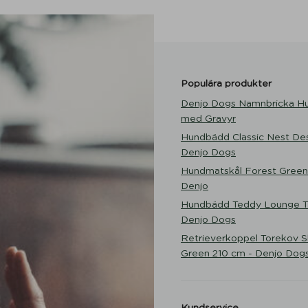
Populära produkter
Denjo Dogs Namnbricka H
med Gravyr
Hundbädd Classic Nest Des
Denjo Dogs
Hundmatskål Forest Green
Denjo
Hundbädd Teddy Lounge Tr
Denjo Dogs
Retrieverkoppel Torekov 
Green 210 cm - Denjo Dog
Kundservice