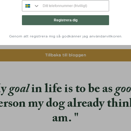
: så väljer du rätt hundbädd till din fyrbenta vän –
Registrera dig
Genom att registrera mig så godkänner jag användarvillkoren.
Tillbaka till bloggen
y
goal
in life is to be as
go
erson my dog already thin
am.