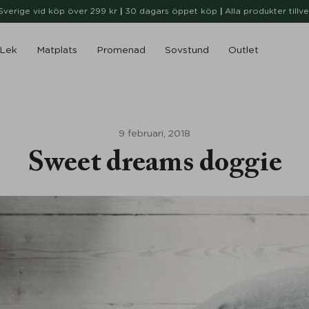
i Sverige vid köp över 299 kr
|
30 dagars öppet köp
|
Alla produkter tillv
Lek
Matplats
Promenad
Sovstund
Outlet
9 februari, 2018
Sweet dreams doggie