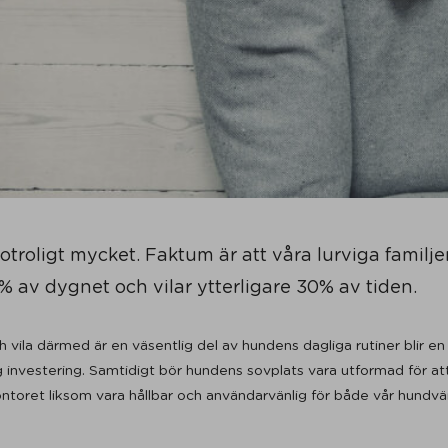
otroligt mycket. Faktum är att våra lurviga fami
% av dygnet och vilar ytterligare 30% av tiden.
vila därmed är en väsentlig del av hundens dagliga rutiner blir 
 investering. Samtidigt bör hundens sovplats vara utformad för att
oret liksom vara hållbar och användarvänlig för både vår hundvän