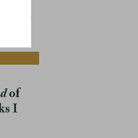
 i tre enkla
od
of
ks I