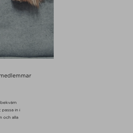
ljemedlemmar
en bekväm
 passa in i
 och alla