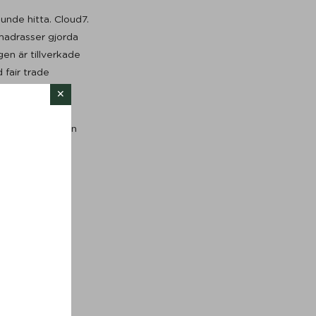
nde hitta. Cloud7.
madrasser gjorda
gen är tillverkade
fair trade
rar också med en
ga år.