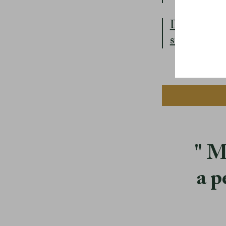
Denjo tipsar
steg
M
a p