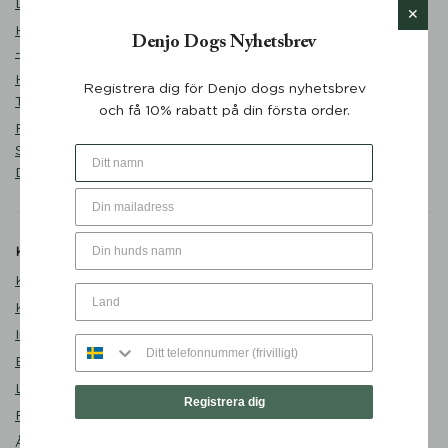
Desert Green - Denjo Dogs
Matplats
Hundmatskål Forest Green
Denjo Dogs Nyhetsbrev
Promenad
- Mateus x Denjo
Sovstund
Hundbädd Teddy Lounge
Registrera dig för Denjo dogs nyhetsbrev
Outlet
True Taupe - Denjo Dogs
och få 10% rabatt på din första order.
Valp
Retrieverkoppel Torekov
Shimmer Green 210 cm -
Denjo Dogs
Kundservice
Om Denjo
Kontakta oss
Om Denjo Dogs
Köpvillkor
Lediga tjänster
Integritetspolicy
Besök oss
Byten och returer
Denjo Repair Shop
Leverans
Second Paw
Registrera dig
FAQ
Blogg
Återförsäljare
Presentkort