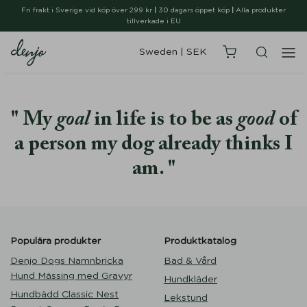
Fri frakt i Sverige vid köp över 299 kr
|
30 dagars öppet köp
|
Alla produkter
tillverkade i EU
Sweden
|
SEK
My
goal
in life is to be as
good
of
a person my dog already thinks I
am.
Populära produkter
Produktkatalog
Denjo Dogs Namnbricka
Bad & Vård
Hund Mässing med Gravyr
Hundkläder
Hundbädd Classic Nest
Lekstund