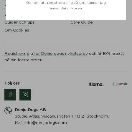
Genom att registrera mig så godkänner jag
Nöjda kunder
Liveshopping
användarvillkoren.
Storleksguide
Hållbarhet
Guider och tips
Care Guide
Om Cookies
Registrera dig för Denjo dogs nyhetsbrev
och få 10% rabatt
på din första order..
Följ oss
Denjo Dogs AB
Studio Atlas, Vulcanusgatan 1, 113 21 Stockholm.
Mail: info@denjodogs.com