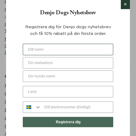
Desert Green - Denjo Dogs
Matplats
Hundmatskål Forest Green
Denjo Dogs Nyhetsbrev
Promenad
- Mateus x Denjo
Sovstund
Hundbädd Teddy Lounge
Registrera dig för Denjo dogs nyhetsbrev
Outlet
True Taupe - Denjo Dogs
och få 10% rabatt på din första order.
Valp
Retrieverkoppel Torekov
Shimmer Green 210 cm -
Denjo Dogs
Kundservice
Om Denjo
Kontakta oss
Om Denjo Dogs
Köpvillkor
Lediga tjänster
Integritetspolicy
Besök oss
Byten och returer
Denjo Repair Shop
Leverans
Second Paw
Registrera dig
FAQ
Blogg
Återförsäljare
Presentkort