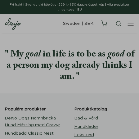
Fri frakt i Sverige vid köp över 299 kr
|
30 dagars öppet köp
|
Alla produkter
tillverkade i EU
Sweden
|
SEK
My
goal
in life is to be as
good
of
a person my dog already thinks I
am.
Populära produkter
Produktkatalog
Denjo Dogs Namnbricka
Bad & Vård
Hund Mässing med Gravyr
Hundkläder
Hundbädd Classic Nest
Lekstund