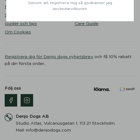
Genom att registrera mig så godkänner jag
Nöjda kunder
Liveshopping
användarvillkoren.
Storleksguide
Hållbarhet
Guider och tips
Care Guide
Om Cookies
Registrera dig för Denjo dogs nyhetsbrev
och få 10% rabatt
på din första order..
Följ oss
Denjo Dogs AB
Studio Atlas, Vulcanusgatan 1, 113 21 Stockholm.
Mail: info@denjodogs.com