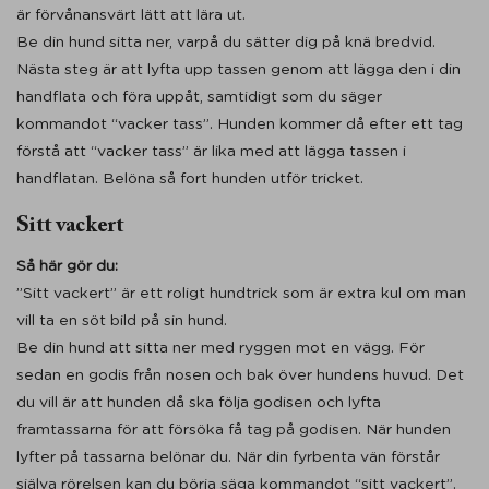
är förvånansvärt lätt att lära ut.
Be din hund sitta ner, varpå du sätter dig på knä bredvid.
Nästa steg är att lyfta upp tassen genom att lägga den i din
handflata och föra uppåt, samtidigt som du säger
kommandot “vacker tass”. Hunden kommer då efter ett tag
förstå att “vacker tass” är lika med att lägga tassen i
handflatan. Belöna så fort hunden utför tricket.
Sitt vackert
Så här gör du:
”Sitt vackert” är ett roligt hundtrick som är extra kul om man
vill ta en söt bild på sin hund.
Be din hund att sitta ner med ryggen mot en vägg. För
sedan en godis från nosen och bak över hundens huvud. Det
du vill är att hunden då ska följa godisen och lyfta
framtassarna för att försöka få tag på godisen. När hunden
lyfter på tassarna belönar du. När din fyrbenta vän förstår
själva rörelsen kan du börja säga kommandot “sitt vackert”.