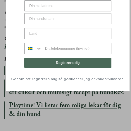
kommandot återstår.
Bra att tänka på innan är att ha godisbitar i lagom storlek för
din hund samt att hunden är uppvärmd med en promenad
innan er träningssession.
Glöm inte att spana in vårt sortiment av
hundgodis
HÄR
– perfekt när ni övar tricks!
Läs mer:
Registrera dig
Recept på mumsigt julgodis till din hund
Genom att registrera mig så godkänner jag användarvillkoren.
Gör eget hundgodis till Halloween – här är
ett enkelt och mumsigt recept på hundkex!
Playtime! Vi listar fem roliga lekar för dig
& din hund