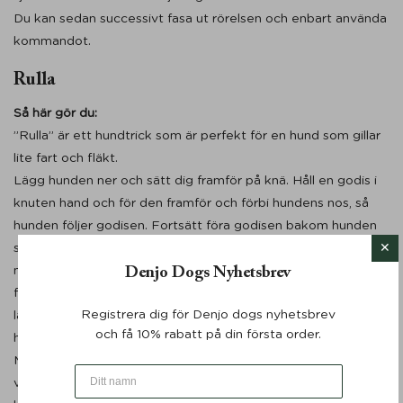
Du kan sedan successivt fasa ut rörelsen och enbart använda
kommandot.
Rulla
Så här gör du:
”Rulla” är ett hundtrick som är perfekt för en hund som gillar
lite fart och fläkt.
Lägg hunden ner och sätt dig framför på knä. Håll en godis i
knuten hand och för den framför och förbi hundens nos, så
hunden följer godisen. Fortsätt föra godisen bakom hunden
så den lägger sig på sidan. För sedan godisen runt hundens
nacke för att få hunden att lägga sig helt på sidan. Därefter
Denjo Dogs Nyhetsbrev
fortsätter du föra godisen i den riktning som får hunden att
Registrera dig för Denjo dogs nyhetsbrev
lägga sig på rygg, och därefter rullar över till andra sidan. När
och få 10% rabatt på din första order.
hunden väl fått förståelse för rörelsen börjar du säga “rulla”.
Minska sedan rörelsen så kommandot tar över förståelsen för
vad hunden ska göra. Fasa sedan ut rörelsen helt så endast