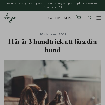
Fri frakt i Sverige vid köp över 299 kr
|
30 dagars öppet köp
|
Alla produkter
tillverkade i EU
Sweden
|
SEK
28 oktober, 2021
Här är 3 hundtrick att lära din
hund