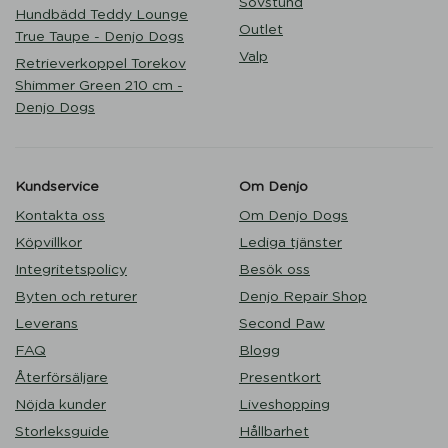
Sovstund
Hundbädd Teddy Lounge
Outlet
True Taupe - Denjo Dogs
Valp
Retrieverkoppel Torekov
Shimmer Green 210 cm -
Denjo Dogs
Kundservice
Om Denjo
Kontakta oss
Om Denjo Dogs
Köpvillkor
Lediga tjänster
Integritetspolicy
Besök oss
Byten och returer
Denjo Repair Shop
Leverans
Second Paw
FAQ
Blogg
Återförsäljare
Presentkort
Nöjda kunder
Liveshopping
Storleksguide
Hållbarhet