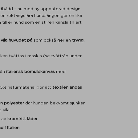
ndbädd – nu med ny uppdaterad design
en rektangulära hundsängen ger en lika
ll er hund som en stilren känsla till ert
t
vila huvudet på
som också ger en
trygg,
kan tvättas i maskin (se tvättråd under
rön
italiensk bomullskanvas
med
5% naturmaterial gör att
textilen andas
n polyester
där hunden bekvämt sjunker
 vila
a av
kromfritt läder
d i Italien