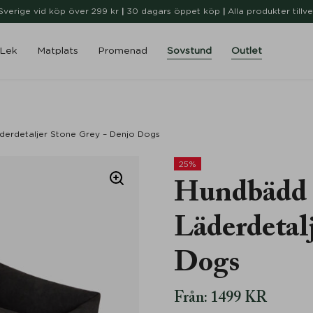
i Sverige vid köp över 299 kr
|
30 dagars öppet köp
|
Alla produkter tillv
Lek
Matplats
Promenad
Sovstund
Outlet
derdetaljer Stone Grey – Denjo Dogs
25%
Hundbädd 
Läderdetal
Dogs
Från:
1499
KR