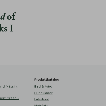
od
of
ks I
Produktkatalog
und Mässing
Bad & Vård
Hundkläder
ert Green -
Lekstund
Matplats