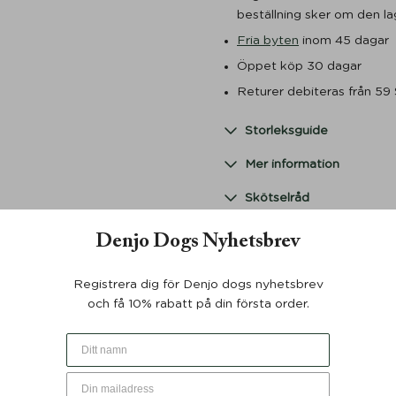
beställning sker om den lag
Fria byten
inom 45 dagar
Öppet köp 30 dagar
Returer debiteras från 59
Storleksguide
Mer information
Skötselråd
Denjo Dogs Nyhetsbrev
Registrera dig för Denjo dogs nyhetsbrev
och få 10% rabatt på din första order.
DU KANSKE OCKSÅ GILLAR …