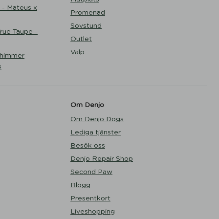
 - Mateus x
Promenad
Sovstund
ue Taupe -
Outlet
Valp
Shimmer
s
Om Denjo
Om Denjo Dogs
Lediga tjänster
Besök oss
Denjo Repair Shop
Second Paw
Blogg
Presentkort
Liveshopping