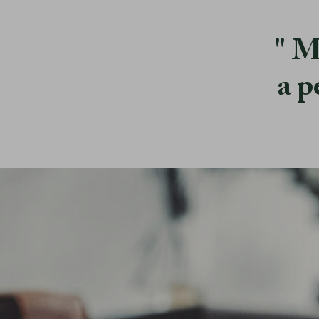
M
a p