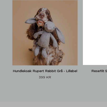
Hundleksak Rupert Rabbit Grå - Lillabel
Resefilt 
399
KR