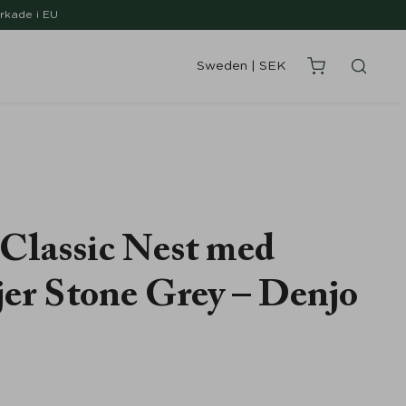
erkade i EU
Sweden
|
SEK
Classic Nest med
jer Stone Grey – Denjo