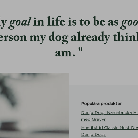
y
goal
in life is to be as
go
erson my dog already thin
am.
Populära produkter
Denjo Dogs Namnbricka H
med Gravyr
Hundbädd Classic Nest Des
Denjo Dogs