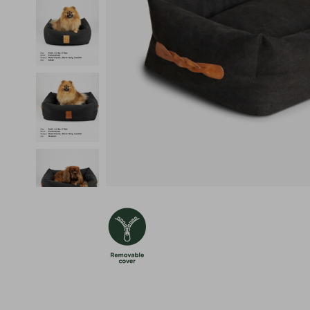
Återvunnet Material
Läder
Avdragbart