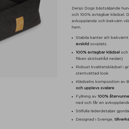
Denjo Dogs bästsäljande hu
och 100% avtagbar klädsel. D
avkopplande och bekväm vila ti
hem.
Stabila kanter att bekväm
avskild
sovplats
100% avtagbar klädsel
och 
fliken skötselråd nedan)
Robust kvalitetsklädsel i g
stentvättad look
Klädselns komposition av 8
och upplevs svalare
Fyllning av
100% återvunne
ned och får en avkopplande
Stilfulla läderdetaljer gjord
Designad i Sverige,
tillverka