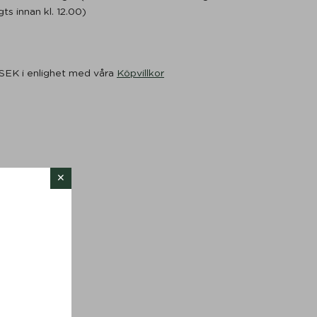
ts innan kl. 12.00)
 SEK i enlighet med våra
Köpvillkor