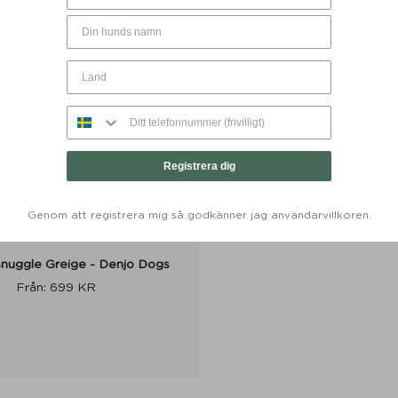
Registrera dig
Genom att registrera mig så godkänner jag användarvillkoren.
Snuggle Greige - Denjo Dogs
Från:
699
KR