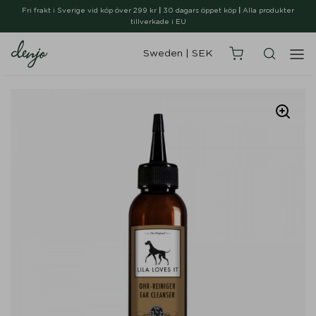
Fri frakt i Sverige vid köp över 299 kr
|
30 dagars öppet köp
|
Alla produkter
tillverkade i EU
Sweden
|
SEK