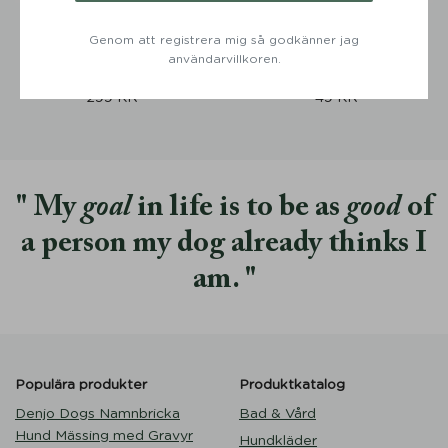
Bajspåsebag Stockholm
Belöningsgodisar Banan
Genom att registrera mig så godkänner jag
Läder Hazel Silver Button-
Jordnötssmör 50 gram –
användarvillkoren.
Denjo Dogs
Soopa
299
KR
49
KR
My
goal
in life is to be as
good
of
a person my dog already thinks I
am.
Populära produkter
Produktkatalog
Denjo Dogs Namnbricka
Bad & Vård
Hund Mässing med Gravyr
Hundkläder