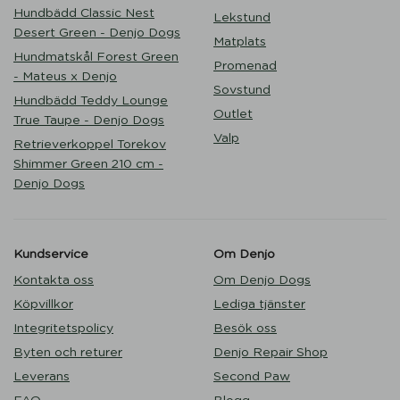
Hundbädd Classic Nest
Lekstund
Desert Green - Denjo Dogs
Matplats
Hundmatskål Forest Green
Promenad
- Mateus x Denjo
Sovstund
Hundbädd Teddy Lounge
Outlet
True Taupe - Denjo Dogs
Valp
Retrieverkoppel Torekov
Shimmer Green 210 cm -
Denjo Dogs
Kundservice
Om Denjo
Kontakta oss
Om Denjo Dogs
Köpvillkor
Lediga tjänster
Integritetspolicy
Besök oss
Byten och returer
Denjo Repair Shop
Leverans
Second Paw