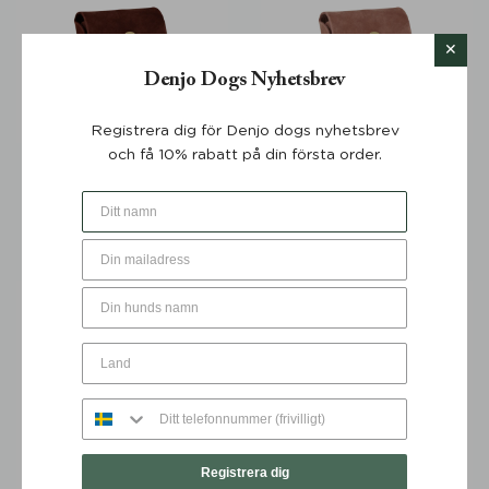
Denjo Dogs Nyhetsbrev
Registrera dig för Denjo dogs nyhetsbrev
och få 10% rabatt på din första order.
Bajspåsebag Stockholm
Bajspåsebag Stockholm
Läder Dark Choco - Denjo
Läder Hazel - Denjo Dogs
Dogs
299
KR
299
KR
Registrera dig