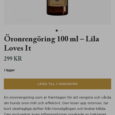
Öronrengöring 100 ml – Lila
Loves It
299
KR
I lager
LÄGG TILL I VARUKORG
En öronrengöring som är framtagen för att rengöra och vårda
din hunds öron milt och effektivt. Den löser upp öronvax, tar
bort obehagliga dofter från hörselgången och lindrar klåda.
Den motverkar även inflammationer orsakade av bakterier