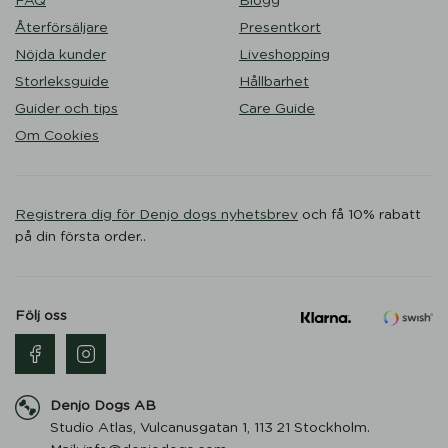
FAQ
Blogg
Återförsäljare
Presentkort
Nöjda kunder
Liveshopping
Storleksguide
Hållbarhet
Guider och tips
Care Guide
Om Cookies
Registrera dig för Denjo dogs nyhetsbrev
och få 10% rabatt
på din första order..
Följ oss
Denjo Dogs AB
Studio Atlas, Vulcanusgatan 1, 113 21 Stockholm.