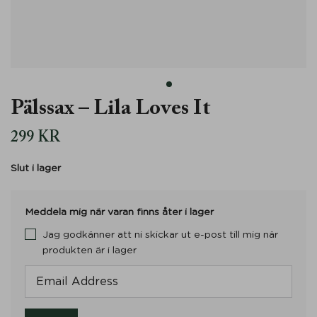
Pälssax – Lila Loves It
299
KR
Slut i lager
Meddela mig när varan finns åter i lager
Jag godkänner att ni skickar ut e-post till mig när
produkten är i lager
E
n
t