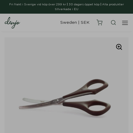
Fri frakt i Sverige vid köp över 299 kr
|
30 dagars öppet köp
|
Alla produkter
tillverkade i EU
Sweden
|
SEK