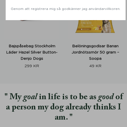
s
p
Genom att registrera mig så godkänner jag användarvillkoren.
r
o
d
u
c
t
Bajspåsebag Stockholm
Belöningsgodisar Banan
Läder Hazel Silver Button-
Jordnötssmör 50 gram –
Denjo Dogs
Soopa
299
KR
49
KR
My
goal
in life is to be as
good
of
a person my dog already thinks I
am.