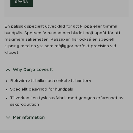
e
SPARA
r
y
o
En pälssax speciellt utvecklad för att klippa eller trimma
u
hundpäls. Spetsen är rundad och bladet böjt uppåt för att
r
maximera säkerheten. Pälssaxen har också en speciell
e
slipning med en yta som möjliggör perfekt precision vid
m
klippet.
a
i
l
Why Denjo Loves It
a
d
Bekväm att hålla i och enkel att hantera
d
Speciellt designad för hundpäls
r
Tillverkad i en tysk saxfabrik med gedigen erfarenhet av
e
saxproduktion
s
s
Mer information
t
o
j