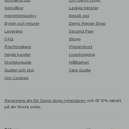
Kontakta oss
Om Denjo Dogs
Köpvillkor
Lediga tjänster
Integritetspolicy
Besök oss
Byten och returer
Denjo Repair Shop
Leverans
Second Paw
FAQ
Blogg
Återförsäljare
Presentkort
Nöjda kunder
Liveshopping
Storleksguide
Hållbarhet
Guider och tips
Care Guide
Om Cookies
Registrera dig för Denjo dogs nyhetsbrev
och få 10% rabatt
på din första order..