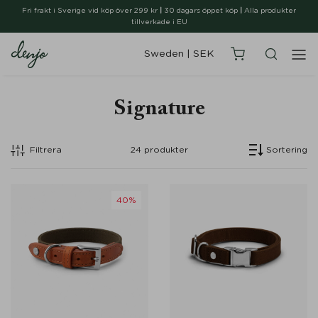
Fri frakt i Sverige vid köp över 299 kr
|
30 dagars öppet köp
|
Alla produkter
tillverkade i EU
Sweden
|
SEK
Signature
Filtrera
24
produkter
Sortering
40%