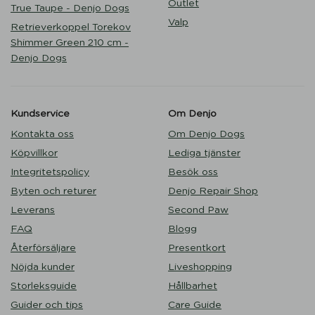
Outlet
True Taupe - Denjo Dogs
Valp
Retrieverkoppel Torekov
Shimmer Green 210 cm -
Denjo Dogs
Kundservice
Om Denjo
Kontakta oss
Om Denjo Dogs
Köpvillkor
Lediga tjänster
Integritetspolicy
Besök oss
Byten och returer
Denjo Repair Shop
Leverans
Second Paw
FAQ
Blogg
Återförsäljare
Presentkort
Nöjda kunder
Liveshopping
Storleksguide
Hållbarhet
Guider och tips
Care Guide