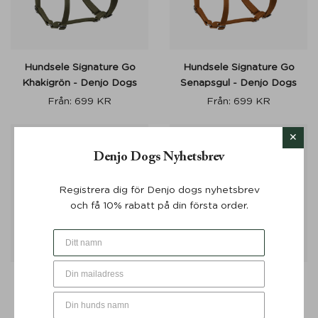
Hundsele Signature Go
Hundsele Signature Go
Khakigrön - Denjo Dogs
Senapsgul - Denjo Dogs
Från:
699
KR
Från:
699
KR
50%
Denjo Dogs Nyhetsbrev
Registrera dig för Denjo dogs nyhetsbrev
och få 10% rabatt på din första order.
Multikoppel Signature
Multikoppel Signature Go
Cognac & Khaki 200 cm -
Chocolate 190 cm - Denjo
Denjo Dogs
Dogs