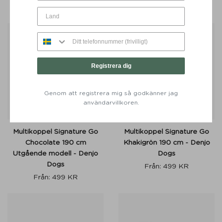
Från:
999
KR
500
KR
Från:
499
KR
50%
Registrera dig
Genom att registrera mig så godkänner jag
användarvillkoren.
Multikoppel Signature Go
Multikoppel Signature Go
Chocolate 190 cm
Khakigrön 190 cm - Denjo
Utgående modell - Denjo
Dogs
Dogs
Från:
499
KR
Från:
499
KR