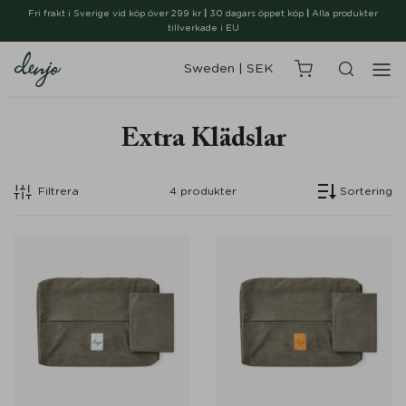
Fri frakt i Sverige vid köp över 299 kr
|
30 dagars öppet köp
|
Alla produkter
tillverkade i EU
Sweden
|
SEK
Extra Klädslar
Filtrera
4
produkter
Sortering