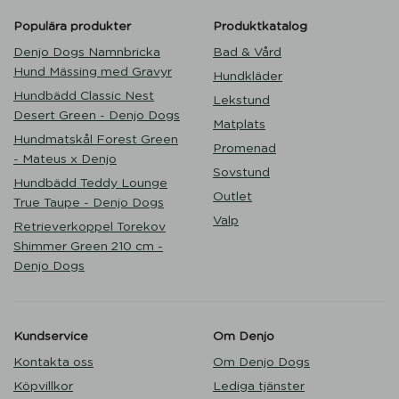
Populära produkter
Produktkatalog
Denjo Dogs Namnbricka
Bad & Vård
Hund Mässing med Gravyr
Hundkläder
Hundbädd Classic Nest
Lekstund
Desert Green - Denjo Dogs
Matplats
Hundmatskål Forest Green
Promenad
- Mateus x Denjo
Sovstund
Hundbädd Teddy Lounge
Outlet
True Taupe - Denjo Dogs
Valp
Retrieverkoppel Torekov
Shimmer Green 210 cm -
Denjo Dogs
Kundservice
Om Denjo
Kontakta oss
Om Denjo Dogs
Köpvillkor
Lediga tjänster