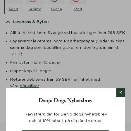
Sand
Bronze
Green
Röd
Leverans & Byten
Alltid fri frakt inom Sverige vid beställningar över 299 SEK
Lagervaror levereras inom 1-2 arbetsdagar (Order skickas
samma dag som beställning sker om den lagts innan kl.
12.00)
Fria byten
inom 45 dagar
Öppet köp 30 dagar
Returer debiteras från 59 SEK i enlighet med
våra
Köpvillkor
Storleksguide
Denjo Dogs Nyhetsbrev
Mer information
Registrera dig för Denjo dogs nyhetsbrev
och få 10% rabatt på din första order.