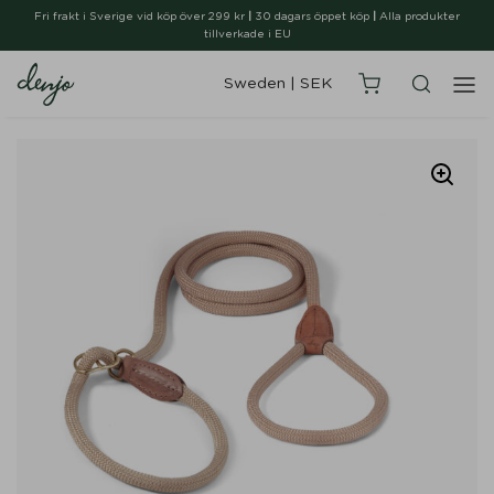
Fri frakt i Sverige vid köp över 299 kr
|
30 dagars öppet köp
|
Alla produkter
tillverkade i EU
Sweden
|
SEK