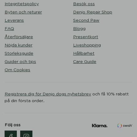
Integritetspolicy
Besök oss
Byten och returer
Denjo Repair Shop
Leverans
Second Paw
FAQ
Blogg
Återförsäljare
Presentkort
Nöjda kunder
Liveshopping
Storleksguide
Hållbarhet
Guider och tips
Care Guide
Om Cookies
Registrera dig för Denjo dogs nyhetsbrev
och få 10% rabatt
på din första order..
Följ oss