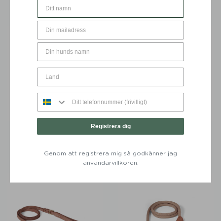
DU KANSKE OCKSÅ GILLAR …
Registrera dig
Denjo Dogs Namnbricka
Hundhalsband Torekov
Hund Mässing med Gravyr
Golden Sand - Denjo Dogs
Genom att registrera mig så godkänner jag
299
KR
Från:
499
KR
användarvillkoren.