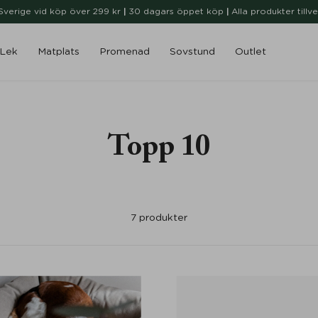
i Sverige vid köp över 299 kr
|
30 dagars öppet köp
|
Alla produkter tillv
Lek
Matplats
Promenad
Sovstund
Outlet
Topp 10
7
produkter