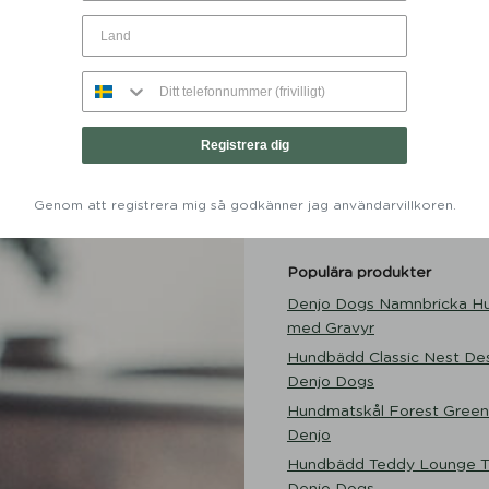
erson my dog already thin
am.
Registrera dig
Genom att registrera mig så godkänner jag användarvillkoren.
Populära produkter
Denjo Dogs Namnbricka H
med Gravyr
Hundbädd Classic Nest Des
Denjo Dogs
Hundmatskål Forest Green
Denjo
Hundbädd Teddy Lounge Tr
Denjo Dogs