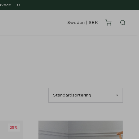
erkade i EU
Sweden
|
SEK
25%