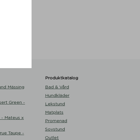
ks I
Produktkatalog
und Mässing
Bad & Vård
Hundkläder
ert Green -
Lekstund
Matplats
 - Mateus x
Promenad
Sovstund
ue Taupe -
Outlet