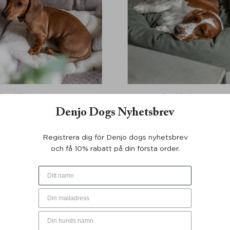
 Teddy Lounge True Taupe -
Hundbädd Classic Donu
Denjo Dogs
Läderdetalj Desert Green - 
Denjo Dogs Nyhetsbrev
Från:
999
KR
Från:
1699
KR
Registrera dig för Denjo dogs nyhetsbrev
och få 10% rabatt på din första order.
y
goal
in life is to be as
go