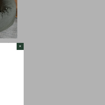
t med
Denjo Dogs
od
of