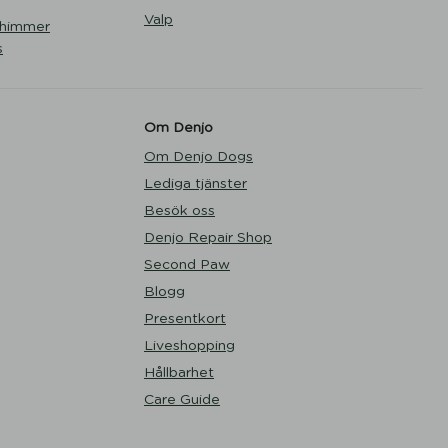
Valp
Shimmer
s
Om Denjo
Om Denjo Dogs
Lediga tjänster
Besök oss
Denjo Repair Shop
Second Paw
Blogg
Presentkort
Liveshopping
Hållbarhet
Care Guide