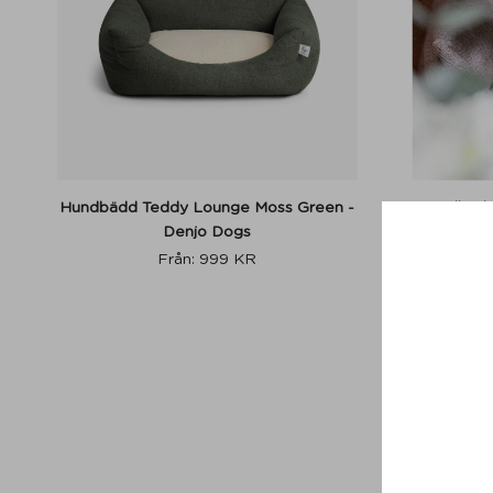
Hundbädd Teddy Lounge Moss Green -
Hundbädd
Denjo Dogs
Från:
999
KR
M