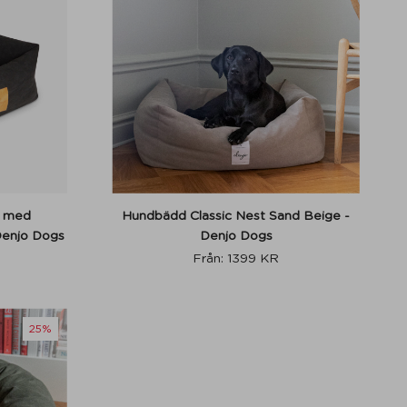
t med
Hundbädd Classic Nest Sand Beige -
Denjo Dogs
Denjo Dogs
Från:
1399
KR
25%