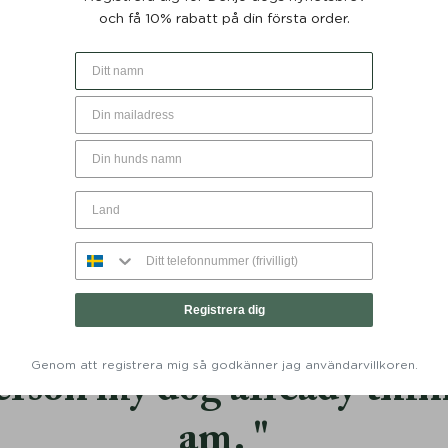
och få 10% rabatt på din första order.
ppel Stockholm Läder Hazel
Läderbalsam 100% Naturligt
20 cm - Denjo Dogs
Denjo Dogs
Från:
1299
KR
299
KR
Registrera dig
y
goal
in life is to be as
go
Genom att registrera mig så godkänner jag användarvillkoren.
erson my dog already thin
am.