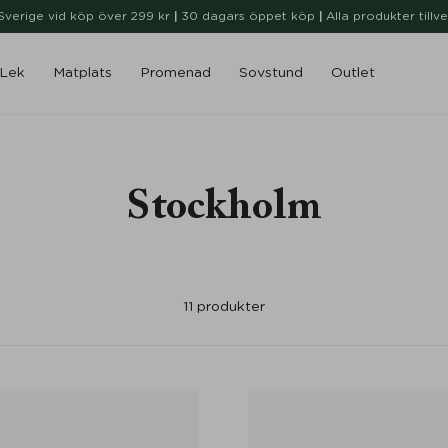
i Sverige vid köp över 299 kr
|
30 dagars öppet köp
|
Alla produkter tillv
Lek
Matplats
Promenad
Sovstund
Outlet
Stockholm
11
produkter