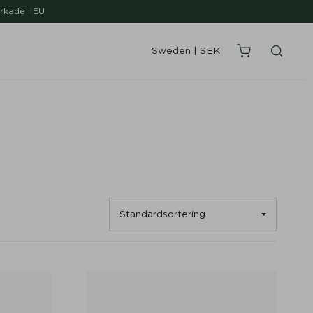
erkade i EU
Sweden
|
SEK