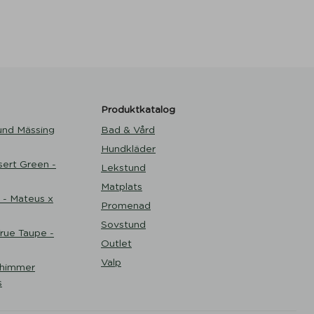
Produktkatalog
und Mässing
Bad & Vård
Hundkläder
ert Green -
Lekstund
Matplats
 - Mateus x
Promenad
Sovstund
ue Taupe -
Outlet
Valp
Shimmer
s