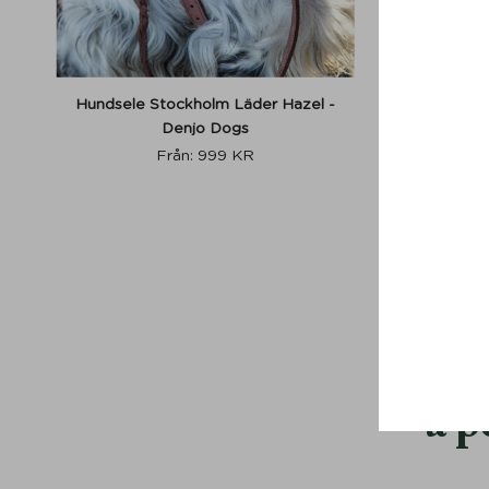
Hundsele Stockholm Läder Hazel -
Multiko
Denjo Dogs
2
Från:
999
KR
M
a p