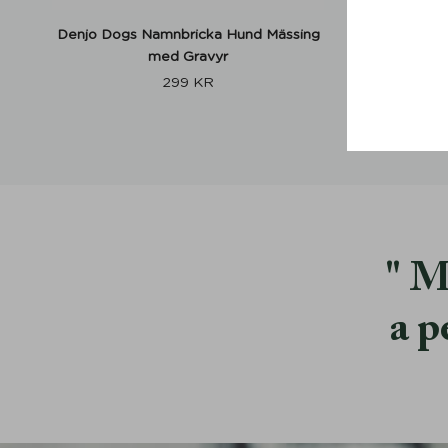
Denjo Dogs Namnbricka Hund Mässing
Hundhalsb
med Gravyr
299
KR
M
a p