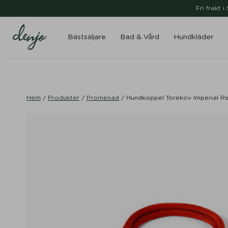
Fri frakt 
Bästsäljare
Bad & Vård
Hundkläder
Hem
/
Produkter
/
Promenad
/
Hundkoppel Torekov Imperial R