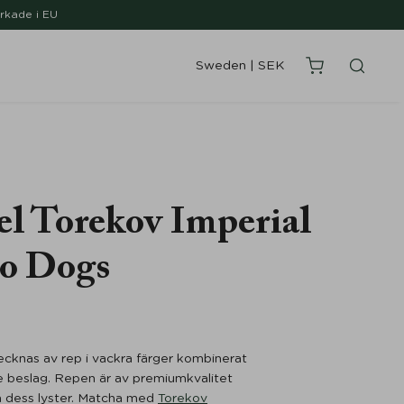
erkade i EU
Sweden
|
SEK
l Torekov Imperial
jo Dogs
cknas av rep i vackra färger kombinerat
e beslag. Repen är av premiumkvalitet
m dess lyster. Matcha med
Torekov