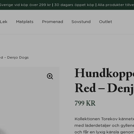
i Sverige vid köp över 299 kr
|
30 dagars öppet köp
|
Alla produkter tillv
Lek
Matplats
Promenad
Sovstund
Outlet
ed – Denjo Dogs
Hundkoppe
Red – Den
799
KR
Kollektionen Torekov kännete
med läderdetaljer och gyllen
och får en lyxig känsla geno