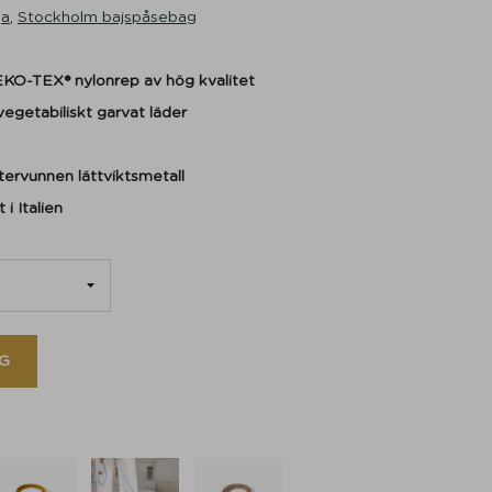
ga
,
Stockholm bajspåsebag
KO-TEX®
nylonrep av
hög kvalitet
 vegetabiliskt garvat läder
tervunnen lättviktsmetall
t i Italien
G