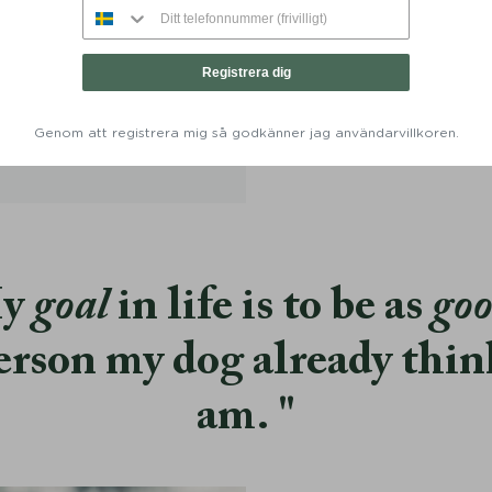
and Stockholm Läder Hazel -
Hundhalsband Torekov Imper
Denjo Dogs
Denjo Dogs
Registrera dig
Från:
649
KR
Från:
499
KR
349
Genom att registrera mig så godkänner jag användarvillkoren.
y
goal
in life is to be as
go
erson my dog already thin
am.