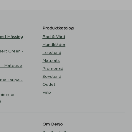
Produktkatalog
und Mässing
Bad & Vård
Hundkläder
ert Green -
Lekstund
Matplats
 - Mateus x
Promenad
Sovstund
ue Taupe -
Outlet
Valp
Shimmer
s
Om Denjo