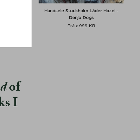
ial Red -
Hundsele Stockholm Läder Hazel -
Denjo Dogs
KR
Från:
999
KR
od
of
ks I